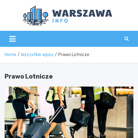
Skip
to
content
Wars
Home
Wszystkie wpisy
Prawo Lotnicze
Prawo Lotnicze