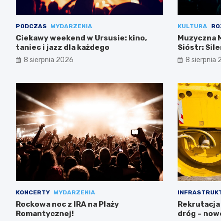
PODCZAS
WYDARZENIA
KULTURA
RO
Ciekawy weekend w Ursusie: kino,
Muzyczna M
taniec i jazz dla każdego
Sióstr: Sil
8 sierpnia 2026
8 sierpnia
KONCERTY
WYDARZENIA
INFRASTRUK
Rockowa noc z IRA na Plaży
Rekrutacja
Romantycznej!
dróg – now