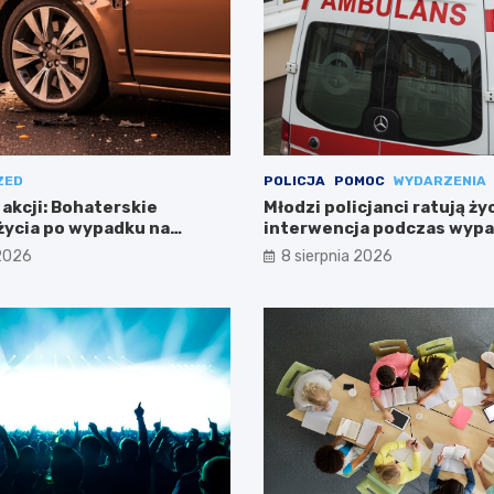
ZED
POLICJA
POMOC
WYDARZENIA
 akcji: Bohaterskie
Młodzi policjanci ratują ży
życia po wypadku na
interwencja podczas wyp
Warszawie
 2026
8 sierpnia 2026