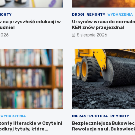
MONTY
DROGI
REMONTY
WYDARZENIA
w na przyszłość edukacji w
Ursynów wraca do normalno
udnie!
KEN znów przejezdna!
 2026
8 sierpnia 2026
WYDARZENIA
INFRASTRUKTURA
REMONTY
onty literackie w Czytelni
Bezpieczniejsza Bukowiec
dkryj tytuły, które
Rewolucja na ul. Bukowieck
Targówku