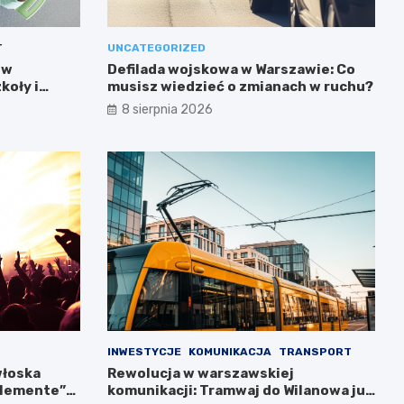
T
UNCATEGORIZED
 w
Defilada wojskowa w Warszawie: Co
koły i
musisz wiedzieć o zmianach w ruchu?
8 sierpnia 2026
INWESTYCJE
KOMUNIKACJA
TRANSPORT
włoska
Rewolucja w warszawskiej
llemente”
komunikacji: Tramwaj do Wilanowa już