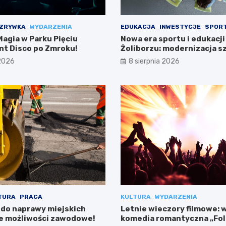
ZRYWKA
WYDARZENIA
EDUKACJA
INWESTYCJE
SPOR
agia w Parku Pięciu
Nowa era sportu i edukacji
ent Disco po Zmroku!
Żoliborzu: modernizacja sz
boiska
 2026
8 sierpnia 2026
TURA
PRACA
KULTURA
WYDARZENIA
 do naprawy miejskich
Letnie wieczory filmowe: 
e możliwości zawodowe!
komedia romantyczna „Fo