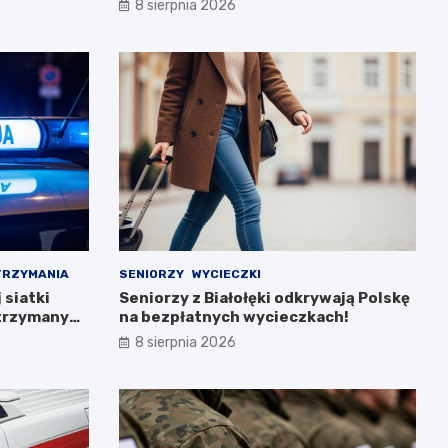
8 sierpnia 2026
TRZYMANIA
SENIORZY
WYCIECZKI
siatki
Seniorzy z Białołęki odkrywają Polskę
atrzymanych
na bezpłatnych wycieczkach!
8 sierpnia 2026