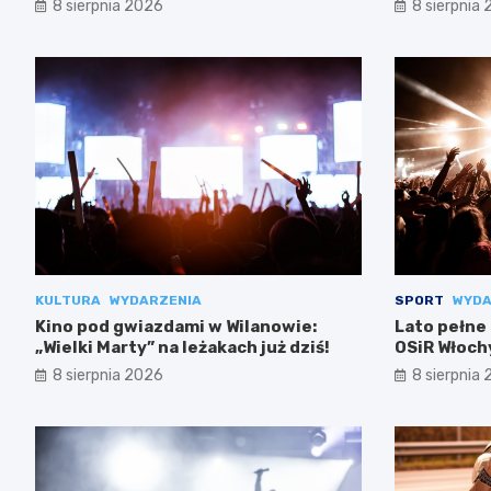
8 sierpnia 2026
8 sierpnia
KULTURA
WYDARZENIA
SPORT
WYDA
Kino pod gwiazdami w Wilanowie:
Lato pełne
„Wielki Marty” na leżakach już dziś!
OSiR Włoch
8 sierpnia 2026
8 sierpnia