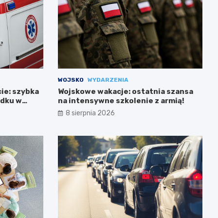
WOJSKO
WYDARZENIA
cie: szybka
Wojskowe wakacje: ostatnia szansa
adku w
na intensywne szkolenie z armią!
8 sierpnia 2026