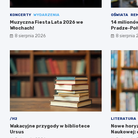
KONCERTY
WYDARZENIA
OŚWIATA
RE
Muzyczna Fiesta Lata 2026 we
14 milionó
Włochach!
Pradze-Poł
8 sierpnia 2026
8 sierpnia
/H2
LITERATURA
Wakacyjne przygody w bibliotece
Nowe horyz
Ursus
Naukowej: o
zachwycą!