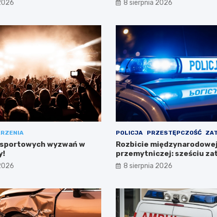
 2026
8 sierpnia 2026
RZENIA
POLICJA
PRZESTĘPCZOŚĆ
ZA
 sportowych wyzwań w
Rozbicie międzynarodowej 
y!
przemytniczej: sześciu z
w Polsce
 2026
8 sierpnia 2026