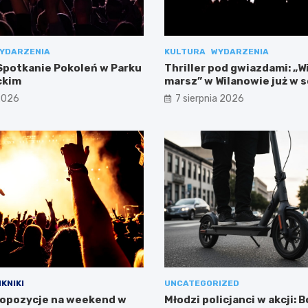
YDARZENIA
KULTURA
WYDARZENIA
potkanie Pokoleń w Parku
Thriller pod gwiazdami: „W
ckim
marsz” w Wilanowie już w 
 2026
7 sierpnia 2026
IKNIKI
UNCATEGORIZED
opozycje na weekend w
Młodzi policjanci w akcji: 