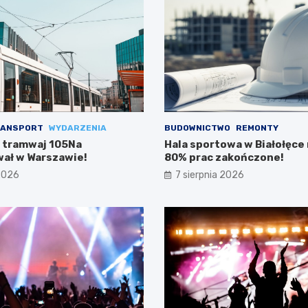
ANSPORT
WYDARZENIA
BUDOWNICTWO
REMONTY
 tramwaj 105Na
Hala sportowa w Białołęce n
ał w Warszawie!
80% prac zakończone!
 2026
7 sierpnia 2026