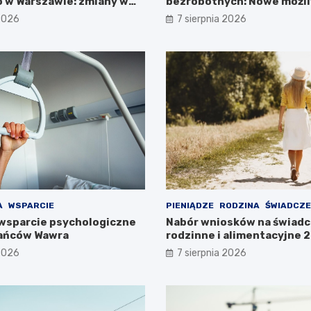
 w Warszawie: zmiany w
bezrobotnych: Nowe możli
ieszkańców
projektem FEM III
 2026
7 sierpnia 2026
A
WSPARCIE
PIENIĄDZE
RODZINA
ŚWIADCZE
wsparcie psychologiczne
Nabór wniosków na świadc
kańców Wawra
rodzinne i alimentacyjne
już w lipcu!
 2026
7 sierpnia 2026