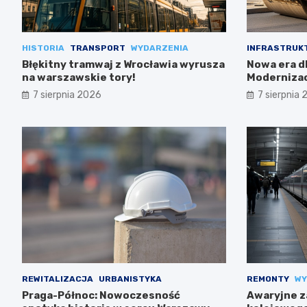
HISTORIA
TRANSPORT
WYDARZENIA
INFRASTRUK
Błękitny tramwaj z Wrocławia wyrusza
Nowa era dl
na warszawskie tory!
Modernizac
7 sierpnia 2026
7 sierpnia
REWITALIZACJA
URBANISTYKA
REMONTY
WY
Praga-Północ: Nowoczesność
Awaryjne z