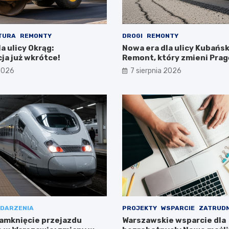
TURA
REMONTY
DROGI
REMONTY
a ulicy Okrąg:
Nowa era dla ulicy Kubańsk
ja już wkrótce!
Remont, który zmieni Prag
Południe!
 2026
7 sierpnia 2026
DARZENIA
PROJEKTY
WSPARCIE
ZATRUDN
amknięcie przejazdu
Warszawskie wsparcie dla