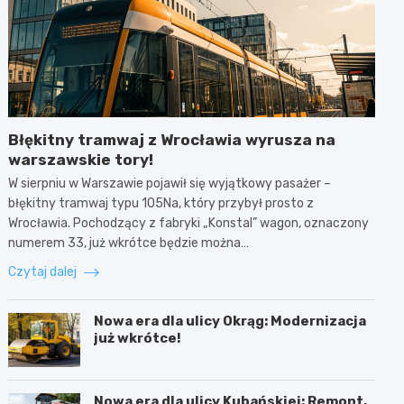
Błękitny tramwaj z Wrocławia wyrusza na
warszawskie tory!
W sierpniu w Warszawie pojawił się wyjątkowy pasażer –
błękitny tramwaj typu 105Na, który przybył prosto z
Wrocławia. Pochodzący z fabryki „Konstal” wagon, oznaczony
numerem 33, już wkrótce będzie można…
Czytaj dalej
Nowa era dla ulicy Okrąg: Modernizacja
już wkrótce!
Nowa era dla ulicy Kubańskiej: Remont,