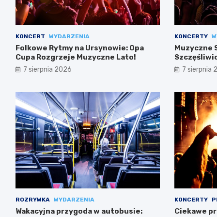
KONCERT
WYDARZENIA
KONCERTY
W
Folkowe Rytmy na Ursynowie: Opa
Muzyczne S
Cupa Rozgrzeje Muzyczne Lato!
Szczęśliwi
7 sierpnia 2026
7 sierpnia
ROZRYWKA
WYDARZENIA
KONCERTY
P
Wakacyjna przygoda w autobusie:
Ciekawe pr