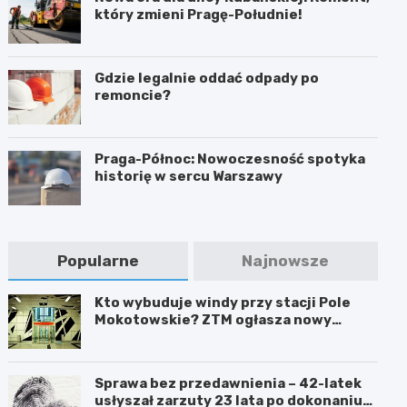
który zmieni Pragę-Południe!
Gdzie legalnie oddać odpady po
remoncie?
Praga-Północ: Nowoczesność spotyka
historię w sercu Warszawy
Popularne
Najnowsze
Kto wybuduje windy przy stacji Pole
Mokotowskie? ZTM ogłasza nowy
przetarg
Sprawa bez przedawnienia – 42-latek
usłyszał zarzuty 23 lata po dokonaniu