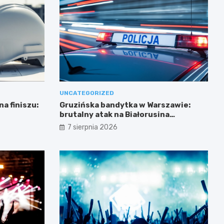
UNCATEGORIZED
a finiszu:
Gruzińska bandytka w Warszawie:
brutalny atak na Białorusina
zakończony aresztowaniem
7 sierpnia 2026