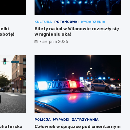
KULTURA
POTAŃCÓWKI
WYDARZENIA
ielki
Bilety na bal w Wilanowie rozeszły się
sobotę!
w mgnieniu oka!
7 sierpnia 2026
POLICJA
WYPADKI
ZATRZYMANIA
Bohaterska
Człowiek w śpiączce pod cmentarnym