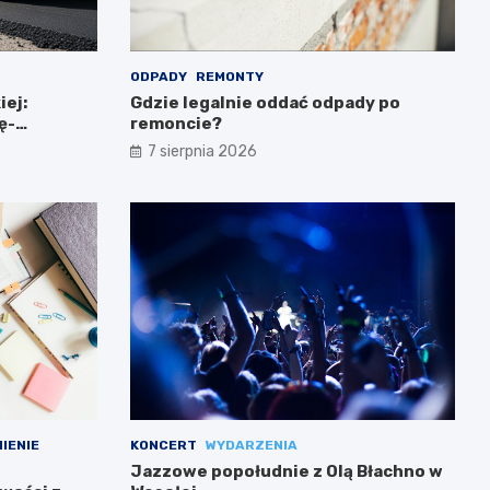
ODPADY
REMONTY
iej:
Gdzie legalnie oddać odpady po
ę-
remoncie?
7 sierpnia 2026
IENIE
KONCERT
WYDARZENIA
Jazzowe popołudnie z Olą Błachno w