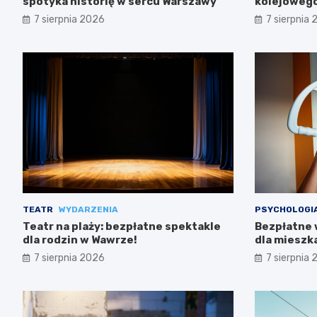
spotyka historię w sercu Warszawy
kolejowego
trasach m
7 sierpnia 2026
7 sierpnia
TEATR
WYDARZENIA
PSYCHOLOGI
Teatr na plaży: bezpłatne spektakle
Bezpłatne 
dla rodzin w Wawrze!
dla miesz
7 sierpnia 2026
7 sierpnia