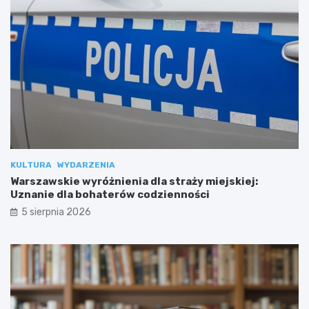
KULTURA
WYDARZENIA
Warszawskie wyróżnienia dla straży miejskiej:
Uznanie dla bohaterów codzienności
5 sierpnia 2026