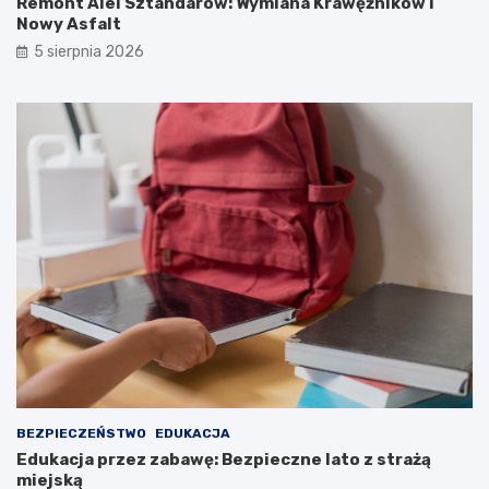
Remont Alei Sztandarów: Wymiana Krawężników i
Nowy Asfalt
5 sierpnia 2026
BEZPIECZEŃSTWO
EDUKACJA
Edukacja przez zabawę: Bezpieczne lato z strażą
miejską