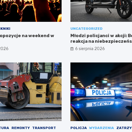
IKNIKI
UNCATEGORIZED
opozycje na weekend w
Młodzi policjanci w akcji: 
reakcja na niebezpieczeń
 2026
6 sierpnia 2026
TURA
REMONTY
TRANSPORT
POLICJA
WYDARZENIA
ZATRZY