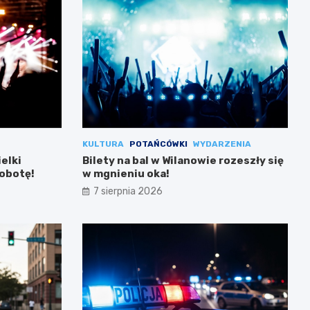
KULTURA
POTAŃCÓWKI
WYDARZENIA
ielki
Bilety na bal w Wilanowie rozeszły się
sobotę!
w mgnieniu oka!
7 sierpnia 2026