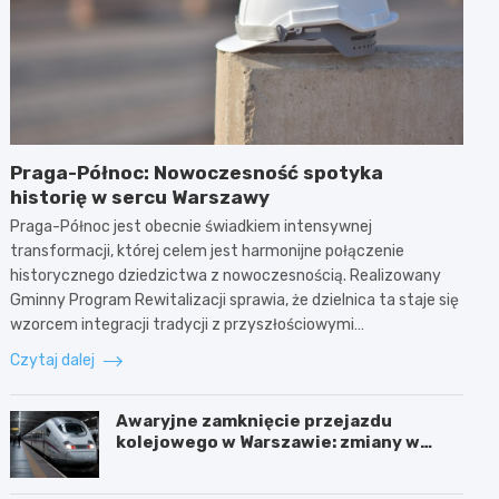
Praga-Północ: Nowoczesność spotyka
historię w sercu Warszawy
Praga-Północ jest obecnie świadkiem intensywnej
transformacji, której celem jest harmonijne połączenie
historycznego dziedzictwa z nowoczesnością. Realizowany
Gminny Program Rewitalizacji sprawia, że dzielnica ta staje się
wzorcem integracji tradycji z przyszłościowymi…
Czytaj dalej
Awaryjne zamknięcie przejazdu
kolejowego w Warszawie: zmiany w
trasach mieszkańców