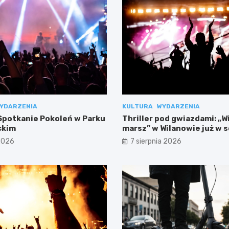
YDARZENIA
KULTURA
WYDARZENIA
potkanie Pokoleń w Parku
Thriller pod gwiazdami: „W
ckim
marsz” w Wilanowie już w 
 2026
7 sierpnia 2026