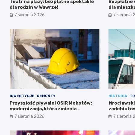
Teatr na plaży: bezpłatne spektakle
Bezpłatne 
dla rodzin w Wawrze!
dla miesz
7 sierpnia 2026
7 sierpnia
INWESTYCJE
REMONTY
HISTORIA
TR
Przyszłość pływalni OSiR Mokotów:
Wrocławski
modernizacja, która zmienia
zadebiutow
wszystko
7 sierpnia 2026
7 sierpnia