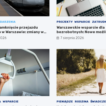
DARZENIA
PROJEKTY
WSPARCIE
ZATRUDN
amknięcie przejazdu
Warszawskie wsparcie dla
 w Warszawie: zmiany w
bezrobotnych: Nowe możli
ieszkańców
projektem FEM III
 2026
7 sierpnia 2026
A
WSPARCIE
PIENIĄDZE
RODZINA
ŚWIADCZE