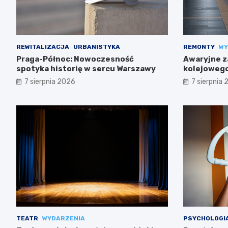
REWITALIZACJA
URBANISTYKA
REMONTY
WY
Praga-Północ: Nowoczesność
Awaryjne z
spotyka historię w sercu Warszawy
kolejowego
trasach m
7 sierpnia 2026
7 sierpnia
TEATR
WYDARZENIA
PSYCHOLOGI