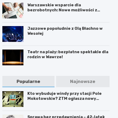
Warszawskie wsparcie dla
bezrobotnych: Nowe możliwości z
projektem FEM III
Jazzowe popołudnie z Olą Błachno w
Wesołej
Teatr na plaży: bezpłatne spektakle dla
rodzin w Wawrze!
Popularne
Najnowsze
Kto wybuduje windy przy stacji Pole
Mokotowskie? ZTM ogłasza nowy
przetarg
Sprawa bez przedawnienia – 42-latek