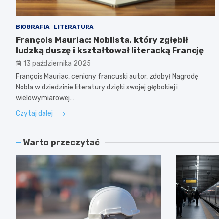
BIOGRAFIA
LITERATURA
François Mauriac: Noblista, który zgłębił
ludzką duszę i kształtował literacką Francję
13 października 2025
François Mauriac, ceniony francuski autor, zdobył Nagrodę
Nobla w dziedzinie literatury dzięki swojej głębokiej i
wielowymiarowej…
Czytaj dalej
Warto przeczytać