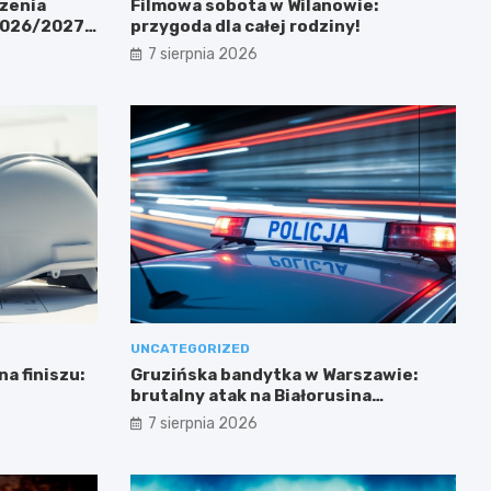
zenia
Filmowa sobota w Wilanowie:
 2026/2027
przygoda dla całej rodziny!
7 sierpnia 2026
UNCATEGORIZED
a finiszu:
Gruzińska bandytka w Warszawie:
brutalny atak na Białorusina
zakończony aresztowaniem
7 sierpnia 2026