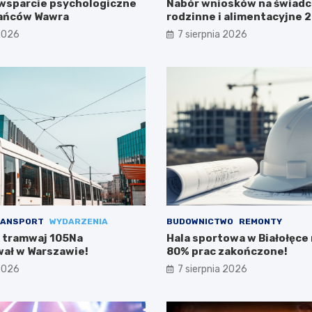
wsparcie psychologiczne
Nabór wniosków na świadc
kańców Wawra
rodzinne i alimentacyjne
już w lipcu!
 2026
7 sierpnia 2026
ANSPORT
WYDARZENIA
BUDOWNICTWO
REMONTY
 tramwaj 105Na
Hala sportowa w Białołęce n
ał w Warszawie!
80% prac zakończone!
 2026
7 sierpnia 2026