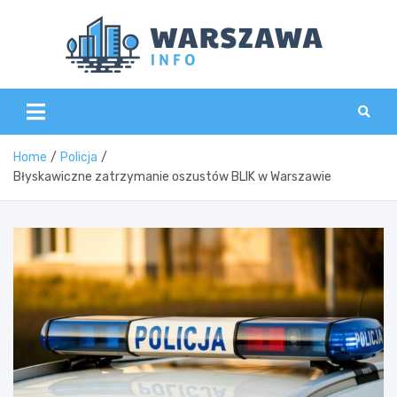
Skip
to
content
Wars
Home
Policja
Błyskawiczne zatrzymanie oszustów BLIK w Warszawie