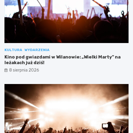
KULTURA
WYDARZENIA
Kino pod gwiazdami w Wilanowie: „Wielki Marty” na
leżakach już dziś!
8 sierpnia 2026