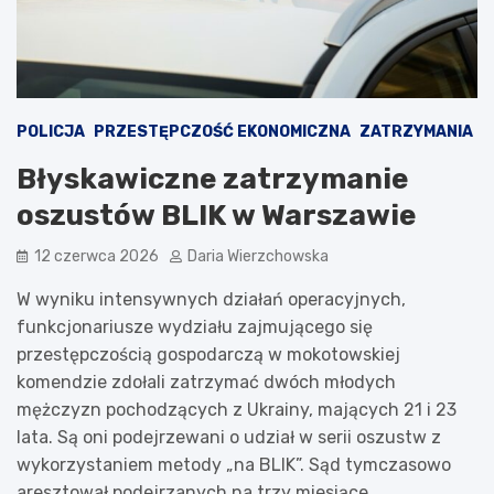
POLICJA
PRZESTĘPCZOŚĆ EKONOMICZNA
ZATRZYMANIA
Błyskawiczne zatrzymanie
oszustów BLIK w Warszawie
12 czerwca 2026
Daria Wierzchowska
W wyniku intensywnych działań operacyjnych,
funkcjonariusze wydziału zajmującego się
przestępczością gospodarczą w mokotowskiej
komendzie zdołali zatrzymać dwóch młodych
mężczyzn pochodzących z Ukrainy, mających 21 i 23
lata. Są oni podejrzewani o udział w serii oszustw z
wykorzystaniem metody „na BLIK”. Sąd tymczasowo
aresztował podejrzanych na trzy miesiące.