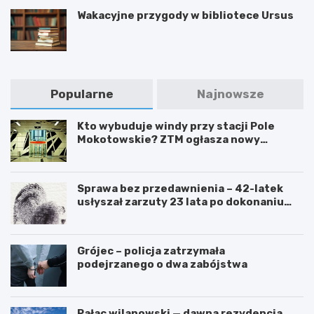
Wakacyjne przygody w bibliotece Ursus
Popularne
Najnowsze
Kto wybuduje windy przy stacji Pole
Mokotowskie? ZTM ogłasza nowy
przetarg
Sprawa bez przedawnienia – 42-latek
usłyszał zarzuty 23 lata po dokonaniu
przestępstwa
Grójec – policja zatrzymała
podejrzanego o dwa zabójstwa
Pałac wilanowski — dawna rezydencja