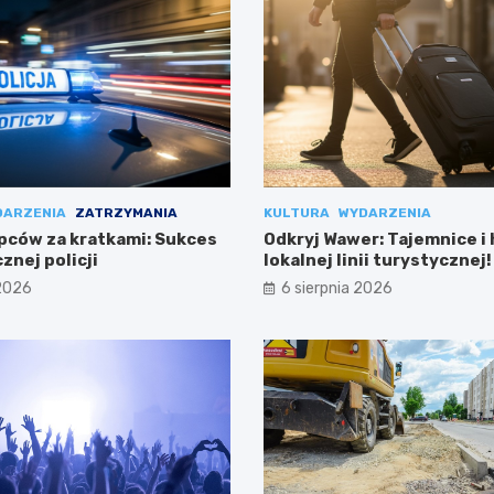
DARZENIA
ZATRZYMANIA
KULTURA
WYDARZENIA
pców za kratkami: Sukces
Odkryj Wawer: Tajemnice i 
znej policji
lokalnej linii turystycznej!
 2026
6 sierpnia 2026