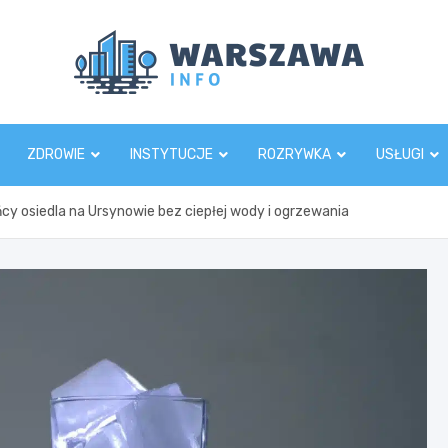
Wars
ZDROWIE
INSTYTUCJE
ROZRYWKA
USŁUGI
cy osiedla na Ursynowie bez ciepłej wody i ogrzewania