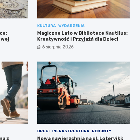
KULTURA
WYDARZENIA
ce:
Magiczne Lato w Bibliotece Nautilus:
owej
Kreatywność i Przyjaźń dla Dzieci
6 sierpnia 2026
DROGI
INFRASTRUKTURA
REMONTY
na z
Nowa nawierzchnia na ul. Loteryjki: