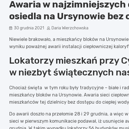
Awaria w najzimniejszych
osiedla na Ursynowie bez 
30 grudnia 2021
Daria Wierzchowska
Niewiele brakowało, a mieszkańcy bloków na Ursynowie ż
wyniku poważnej awarii instalacji ciepłowniczej kalor
Lokatorzy mieszkań przy C
w niezbyt świątecznych na
Chociaż święta w tym roku były tradycyjne – białe i r
mieszkańcy bloków na Ursynowie. Awaria sieci ciepłownic
mieszkańców tej dzielnicy bez dostępu do ciepłej wody
Do awarii doszło na przełomie 28 i 29 grudnia, a więc 
sieci w pierwszym komunikacie podawał, iż usunięcie a
grudnia. W takim wypadku lokatorzy 56 budynków musie