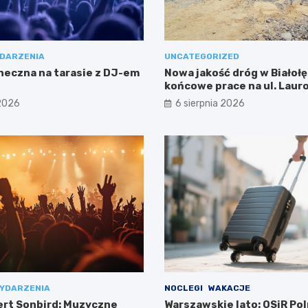
DARZENIA
UNCATEGORIZED
neczna na tarasie z DJ-em
Nowa jakość dróg w Białołę
końcowe prace na ul. Laur
 2026
6 sierpnia 2026
YDARZENIA
NOCLEGI
WAKACJE
ert Sonbird: Muzyczne
Warszawskie lato: OSiR Pol