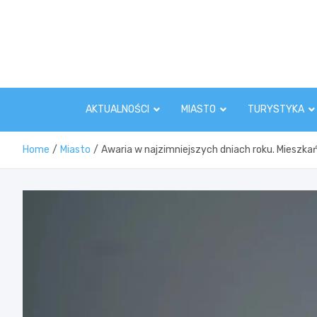
Skip
to
content
AKTUALNOŚCI
MIASTO
TURYSTYKA
Home
Miasto
Awaria w najzimniejszych dniach roku. Mieszkań