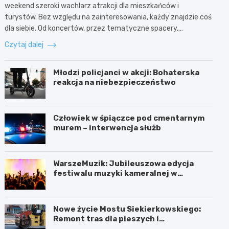
weekend szeroki wachlarz atrakcji dla mieszkańców i
turystów. Bez względu na zainteresowania, każdy znajdzie coś
dla siebie. Od koncertów, przez tematyczne spacery,…
Czytaj dalej
Młodzi policjanci w akcji: Bohaterska
reakcja na niebezpieczeństwo
Człowiek w śpiączce pod cmentarnym
murem – interwencja służb
WarszeMuzik: Jubileuszowa edycja
festiwalu muzyki kameralnej w
Warszawie
Nowe życie Mostu Siekierkowskiego:
Remont tras dla pieszych i
rowerzystów