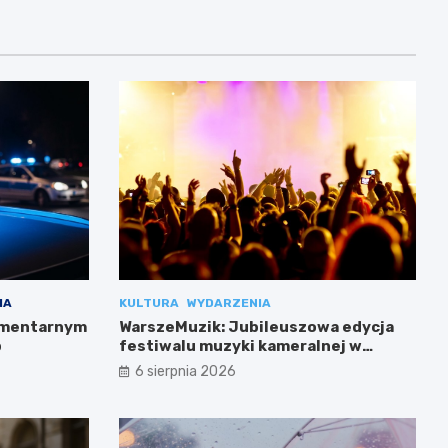
IA
KULTURA
WYDARZENIA
cmentarnym
WarszeMuzik: Jubileuszowa edycja
b
festiwalu muzyki kameralnej w
Warszawie
6 sierpnia 2026