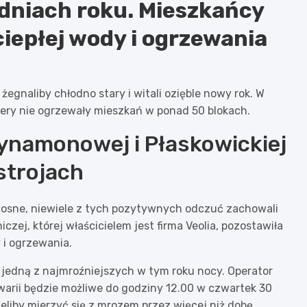
 dniach roku. Mieszkańcy
ciepłej wody i ogrzewania
egnaliby chłodno stary i witali ozięble nowy rok. W
yfery nie ogrzewały mieszkań w ponad 50 blokach.
ynamonowej i Płaskowickiej
strojach
adosne, niewiele z tych pozytywnych odczuć zachowali
zej, której właścicielem jest firma Veolia, pozostawiła
 i ogrzewania.
w jedną z najmroźniejszych w tym roku nocy. Operator
warii będzie możliwe do godziny 12.00 w czwartek 30
liby mierzyć się z mrozem przez więcej niż dobę.