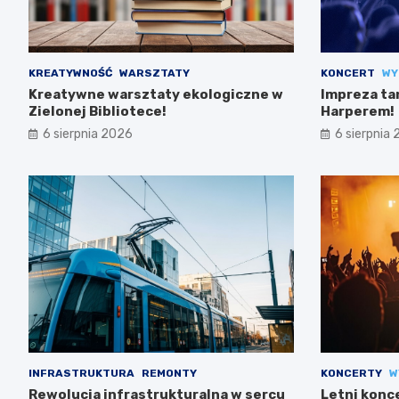
KREATYWNOŚĆ
WARSZTATY
KONCERT
WY
Kreatywne warsztaty ekologiczne w
Impreza ta
Zielonej Bibliotece!
Harperem!
6 sierpnia 2026
6 sierpnia
INFRASTRUKTURA
REMONTY
KONCERTY
W
Rewolucja infrastrukturalna w sercu
Letni konc