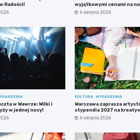
w Radości!
wyjątkowymi cenami na no
 2026
6 sierpnia 2026
YDARZENIA
KULTURA
WYDARZENIA
zta w Wawrze: Wilki i
Warszawa zaprasza artyst
yży w jednej nocy!
stypendia 2027 na kreaty
projekty!
 2026
6 sierpnia 2026