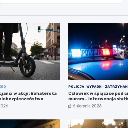
ZED
POLICJA
WYPADKI
ZATRZYMAN
cjanci w akcji: Bohaterska
Człowiek w śpiączce pod 
 niebezpieczeństwo
murem – interwencja służ
 2026
6 sierpnia 2026