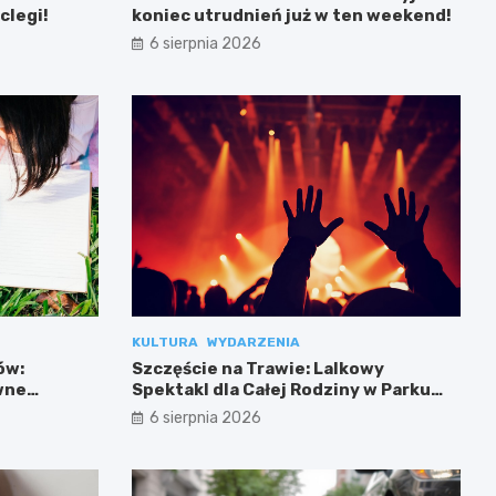
clegi!
koniec utrudnień już w ten weekend!
6 sierpnia 2026
KULTURA
WYDARZENIA
ów:
Szczęście na Trawie: Lalkowy
wne
Spektakl dla Całej Rodziny w Parku
Przy Bażantarni
6 sierpnia 2026