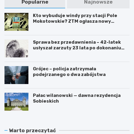
Popularne
Najnowsze
Kto wybuduje windy przy stacji Pole
Mokotowskie? ZTM ogłasza nowy
przetarg
Sprawa bez przedawnienia – 42-latek
usłyszał zarzuty 23 lata po dokonaniu
przestępstwa
Grójec – policja zatrzymała
podejrzanego o dwa zabójstwa
Pałac wilanowski — dawna rezydencja
Sobieskich
Warto przeczytać