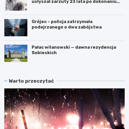
usłyszał zarzuty 23 lata po dokonaniu
przestępstwa
Grójec – policja zatrzymała
podejrzanego o dwa zabójstwa
Pałac wilanowski — dawna rezydencja
Sobieskich
Warto przeczytać