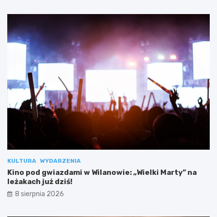
KULTURA
WYDARZENIA
Kino pod gwiazdami w Wilanowie: „Wielki Marty” na
leżakach już dziś!
8 sierpnia 2026