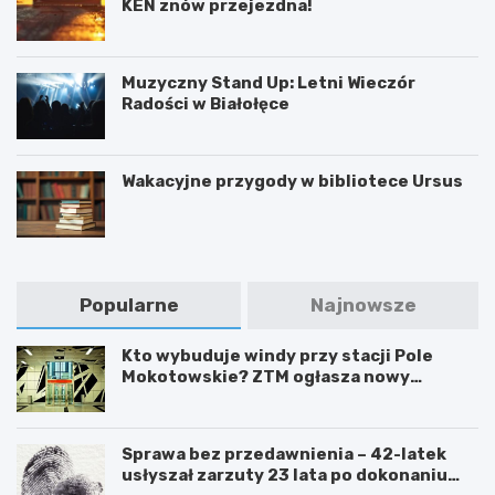
KEN znów przejezdna!
Muzyczny Stand Up: Letni Wieczór
Radości w Białołęce
Wakacyjne przygody w bibliotece Ursus
Popularne
Najnowsze
Kto wybuduje windy przy stacji Pole
Mokotowskie? ZTM ogłasza nowy
przetarg
Sprawa bez przedawnienia – 42-latek
usłyszał zarzuty 23 lata po dokonaniu