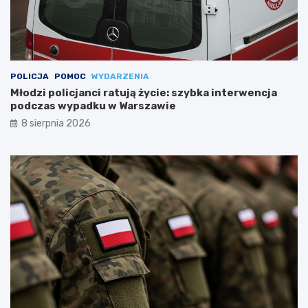
POLICJA
POMOC
WYDARZENIA
Młodzi policjanci ratują życie: szybka interwencja
podczas wypadku w Warszawie
8 sierpnia 2026