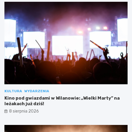
KULTURA
WYDARZENIA
Kino pod gwiazdami w Wilanowie: „Wielki Marty” na
leżakach już dziś!
8 sierpnia 2026