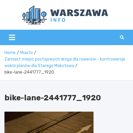
Skip
to
content
Wars
Home
Miasto
Zamiast miejsc postojowych droga dla rowerów – kontrowersje
wokół planów dla Starego Mokotowa
bike-lane-2441777_1920
bike-lane-2441777_1920