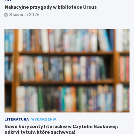
/H2
Wakacyjne przygody w bibliotece Ursus
8 sierpnia 2026
LITERATURA
WYDARZENIA
Nowe horyzonty literackie w Czytelni Naukowej:
odkryj tytuły, które zachwycą!