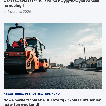
Warszawskie lato: OSiR Polna z wyjątkowymi cenami
na noclegi!
6 sierpnia 2026
DROGI
INFRASTRUKTURA
REMONTY
Nowa nawierzchnia na ul. Loteryjki: koniec utrudnień
już w ten weekend!