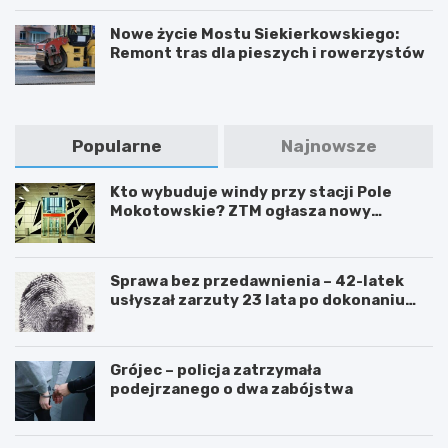
Nowe życie Mostu Siekierkowskiego:
Remont tras dla pieszych i rowerzystów
Popularne
Najnowsze
Kto wybuduje windy przy stacji Pole
Mokotowskie? ZTM ogłasza nowy
przetarg
Sprawa bez przedawnienia – 42-latek
usłyszał zarzuty 23 lata po dokonaniu
przestępstwa
Grójec – policja zatrzymała
podejrzanego o dwa zabójstwa