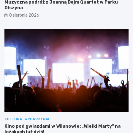
Muzyczna podróż z Joanną Bejm Quartet w Parku
Olszyna
8 sierpnia 2026
KULTURA
WYDARZENIA
Kino pod gwiazdami w Wilanowie: „Wielki Marty” na
leżakach już dziś!