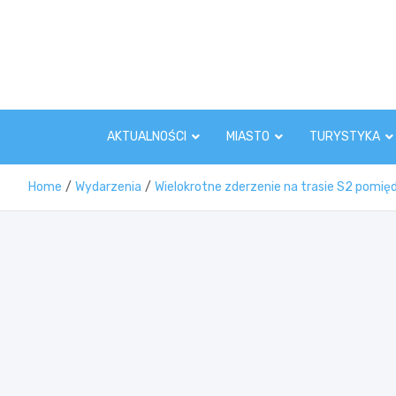
Skip
to
content
AKTUALNOŚCI
MIASTO
TURYSTYKA
Home
Wydarzenia
Wielokrotne zderzenie na trasie S2 pomi