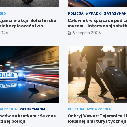
ZED
POLICJA
WYPADKI
ZATRZYMAN
cjanci w akcji: Bohaterska
Człowiek w śpiączce pod 
 niebezpieczeństwo
murem – interwencja służ
 2026
6 sierpnia 2026
DARZENIA
ZATRZYMANIA
KULTURA
WYDARZENIA
pców za kratkami: Sukces
Odkryj Wawer: Tajemnice i 
znej policji
lokalnej linii turystycznej!