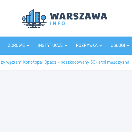
Wars
ZDROWIE
INSTYTUCJE
ROZRYWKA
USŁUGI
ędzy węzłami Konotopa i Opacz – poszkodowany 50-letni mężczyzna