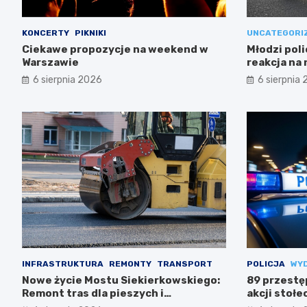
KONCERTY
PIKNIKI
UNCATEGORI
Ciekawe propozycje na weekend w
Młodzi poli
Warszawie
reakcja na
6 sierpnia 2026
6 sierpnia
INFRASTRUKTURA
REMONTY
TRANSPORT
POLICJA
WY
Nowe życie Mostu Siekierkowskiego:
89 przestę
Remont tras dla pieszych i
akcji stołec
rowerzystów