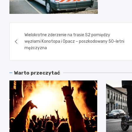
Nawigacja
Wielokrotne zderzenie na trasie S2 pomiędzy
wpisu
węzłami Konotopa i Opacz – poszkodowany 50-letni
mężczyzna
Warto przeczytać