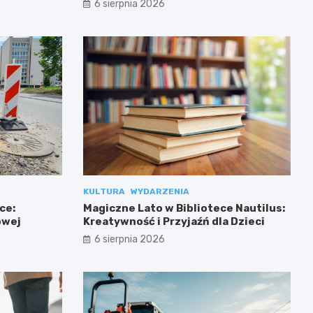
6 sierpnia 2026
KULTURA
WYDARZENIA
ce:
Magiczne Lato w Bibliotece Nautilus:
owej
Kreatywność i Przyjaźń dla Dzieci
6 sierpnia 2026