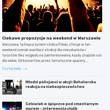
Ciekawe propozycje na weekend w Warszawie
Warszawa, tętniąca życiem stolica Polski, oferuje w ten
weekend szeroki wachlarz atrakcji dla mieszkańców i
turystów. Bez względu na zainteresowania, każdy znajdzie coś
dla siebie. Od koncertów, przez tematyczne spacery,…
Czytaj dalej
Młodzi policjanci w akcji: Bohaterska
reakcja na niebezpieczeństwo
Człowiek w śpiączce pod cmentarnym
murem – interwencja służb