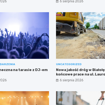
 2026
6 sierpnia 2026
DARZENIA
UNCATEGORIZED
neczna na tarasie z DJ-em
Nowa jakość dróg w Białołę
końcowe prace na ul. Laur
 2026
6 sierpnia 2026