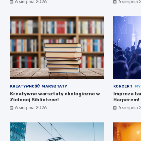
6 sierpnia 2026
6 sierpnia
KREATYWNOŚĆ
WARSZTATY
KONCERT
WY
Kreatywne warsztaty ekologiczne w
Impreza ta
Zielonej Bibliotece!
Harperem!
6 sierpnia 2026
6 sierpnia