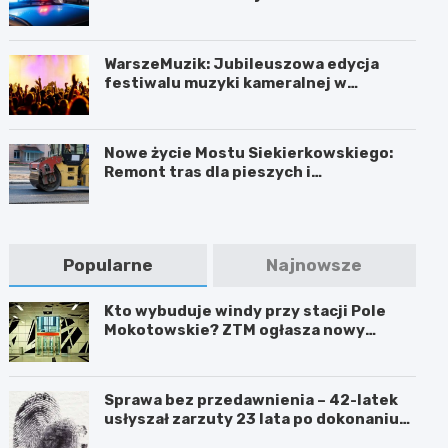
WarszeMuzik: Jubileuszowa edycja
festiwalu muzyki kameralnej w
Warszawie
Nowe życie Mostu Siekierkowskiego:
Remont tras dla pieszych i
rowerzystów
Popularne
Najnowsze
Kto wybuduje windy przy stacji Pole
Mokotowskie? ZTM ogłasza nowy
przetarg
Sprawa bez przedawnienia – 42-latek
usłyszał zarzuty 23 lata po dokonaniu
przestępstwa