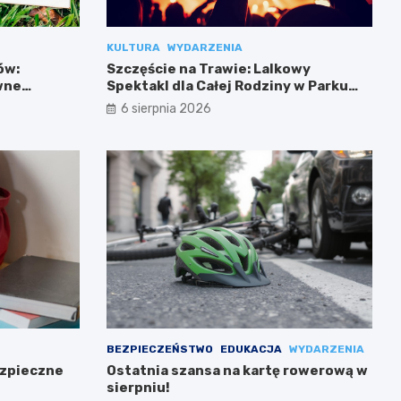
KULTURA
WYDARZENIA
ów:
Szczęście na Trawie: Lalkowy
wne
Spektakl dla Całej Rodziny w Parku
Przy Bażantarni
6 sierpnia 2026
BEZPIECZEŃSTWO
EDUKACJA
WYDARZENIA
ezpieczne
Ostatnia szansa na kartę rowerową w
sierpniu!