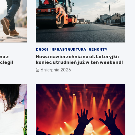
DROGI
INFRASTRUKTURA
REMONTY
na z
Nowa nawierzchnia na ul. Loteryjki:
clegi!
koniec utrudnień już w ten weekend!
6 sierpnia 2026