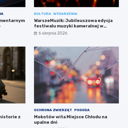
IA
KULTURA
WYDARZENIA
cmentarnym
WarszeMuzik: Jubileuszowa edycja
b
festiwalu muzyki kameralnej w
Warszawie
6 sierpnia 2026
OCHRONA ZWIERZĄT
POGODA
historie z
Mokotów wita Miejsce Chłodu na
upalne dni