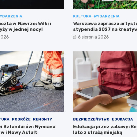
YDARZENIA
KULTURA
WYDARZENIA
zta w Wawrze: Wilki i
Warszawa zaprasza artyst
yży w jednej nocy!
stypendia 2027 na kreaty
projekty!
 2026
6 sierpnia 2026
TURA
PODRÓŻE
REMONTY
BEZPIECZEŃSTWO
EDUKACJA
i Sztandarów: Wymiana
Edukacja przez zabawę: B
w i Nowy Asfalt
lato z strażą miejską