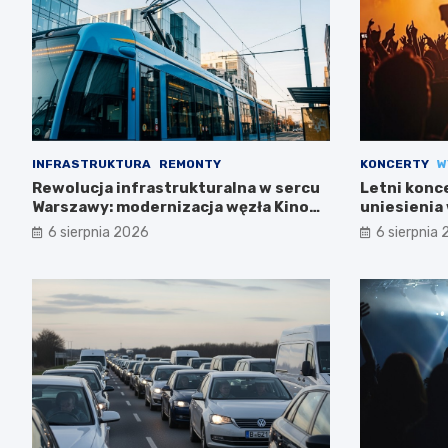
INFRASTRUKTURA
REMONTY
KONCERTY
W
Rewolucja infrastrukturalna w sercu
Letni konc
Warszawy: modernizacja węzła Kino
uniesienia 
Femina
6 sierpnia 2026
6 sierpnia