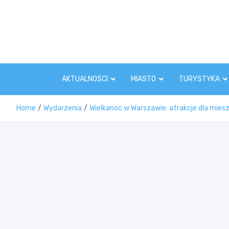
Skip
to
content
AKTUALNOŚCI
MIASTO
TURYSTYKA
Home
Wydarzenia
Wielkanoc w Warszawie: atrakcje dla mies