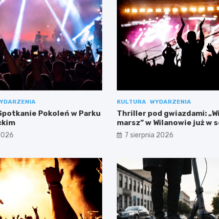
YDARZENIA
KULTURA
WYDARZENIA
potkanie Pokoleń w Parku
Thriller pod gwiazdami: „W
ckim
marsz” w Wilanowie już w 
 2026
7 sierpnia 2026