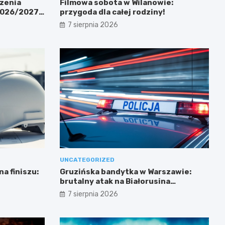
zenia
Filmowa sobota w Wilanowie:
 2026/2027
przygoda dla całej rodziny!
7 sierpnia 2026
UNCATEGORIZED
a finiszu:
Gruzińska bandytka w Warszawie:
brutalny atak na Białorusina
zakończony aresztowaniem
7 sierpnia 2026