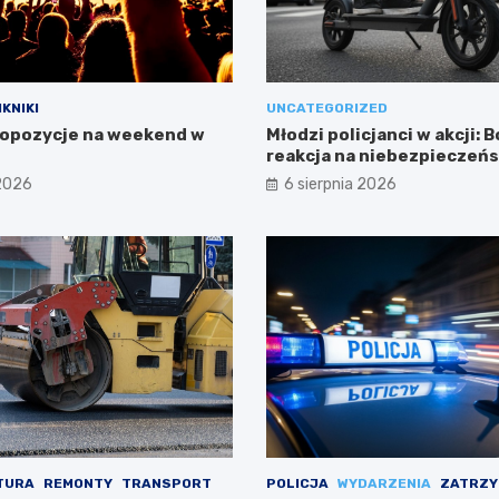
IKNIKI
UNCATEGORIZED
opozycje na weekend w
Młodzi policjanci w akcji: 
reakcja na niebezpieczeń
 2026
6 sierpnia 2026
TURA
REMONTY
TRANSPORT
POLICJA
WYDARZENIA
ZATRZY