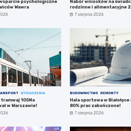
wsparcie psychologiczne
Nabór wniosków na świadc
kańców Wawra
rodzinne i alimentacyjne
już w lipcu!
 2026
7 sierpnia 2026
ANSPORT
WYDARZENIA
BUDOWNICTWO
REMONTY
 tramwaj 105Na
Hala sportowa w Białołęce n
ał w Warszawie!
80% prac zakończone!
 2026
7 sierpnia 2026