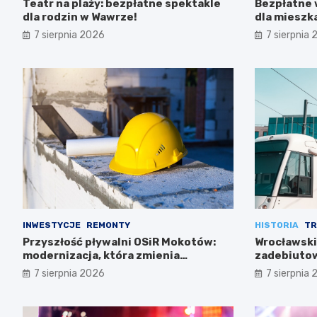
Teatr na plaży: bezpłatne spektakle
Bezpłatne 
dla rodzin w Wawrze!
dla miesz
7 sierpnia 2026
7 sierpnia
INWESTYCJE
REMONTY
HISTORIA
TR
Przyszłość pływalni OSiR Mokotów:
Wrocławski
modernizacja, która zmienia
zadebiutow
wszystko
7 sierpnia 2026
7 sierpnia