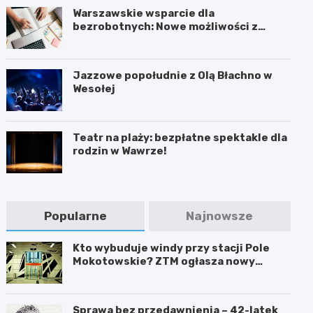
Warszawskie wsparcie dla
bezrobotnych: Nowe możliwości z
projektem FEM III
Jazzowe popołudnie z Olą Błachno w
Wesołej
Teatr na plaży: bezpłatne spektakle dla
rodzin w Wawrze!
Popularne
Najnowsze
Kto wybuduje windy przy stacji Pole
Mokotowskie? ZTM ogłasza nowy
przetarg
Sprawa bez przedawnienia – 42-latek