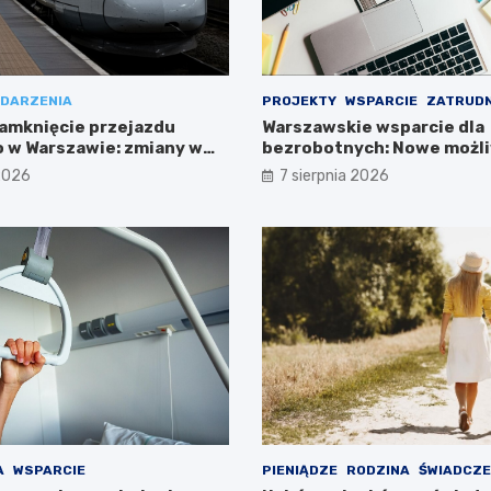
DARZENIA
PROJEKTY
WSPARCIE
ZATRUDN
amknięcie przejazdu
Warszawskie wsparcie dla
 w Warszawie: zmiany w
bezrobotnych: Nowe możli
ieszkańców
projektem FEM III
 2026
7 sierpnia 2026
A
WSPARCIE
PIENIĄDZE
RODZINA
ŚWIADCZE