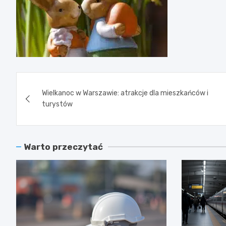
Nawigacja
Wielkanoc w Warszawie: atrakcje dla mieszkańców i
wpisu
turystów
Warto przeczytać