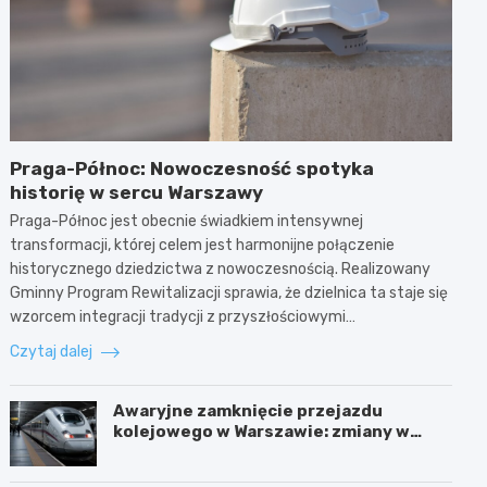
Praga-Północ: Nowoczesność spotyka
historię w sercu Warszawy
Praga-Północ jest obecnie świadkiem intensywnej
transformacji, której celem jest harmonijne połączenie
historycznego dziedzictwa z nowoczesnością. Realizowany
Gminny Program Rewitalizacji sprawia, że dzielnica ta staje się
wzorcem integracji tradycji z przyszłościowymi…
Czytaj dalej
Awaryjne zamknięcie przejazdu
kolejowego w Warszawie: zmiany w
trasach mieszkańców