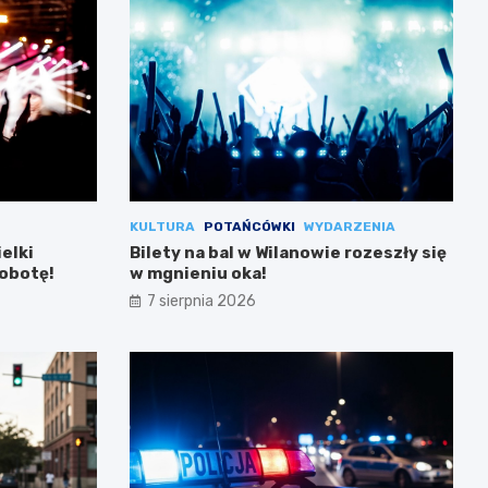
KULTURA
POTAŃCÓWKI
WYDARZENIA
ielki
Bilety na bal w Wilanowie rozeszły się
sobotę!
w mgnieniu oka!
7 sierpnia 2026