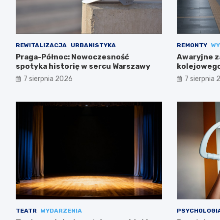
REWITALIZACJA
URBANISTYKA
REMONTY
WY
Praga-Północ: Nowoczesność
Awaryjne z
spotyka historię w sercu Warszawy
kolejowego
trasach m
7 sierpnia 2026
7 sierpnia
TEATR
WYDARZENIA
PSYCHOLOGI