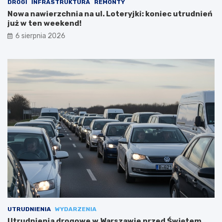
DROGI
INFRASTRUKTURA
REMONTY
Nowa nawierzchnia na ul. Loteryjki: koniec utrudnień
już w ten weekend!
6 sierpnia 2026
UTRUDNIENIA
WYDARZENIA
Utrudnienia drogowe w Warszawie przed Świętem