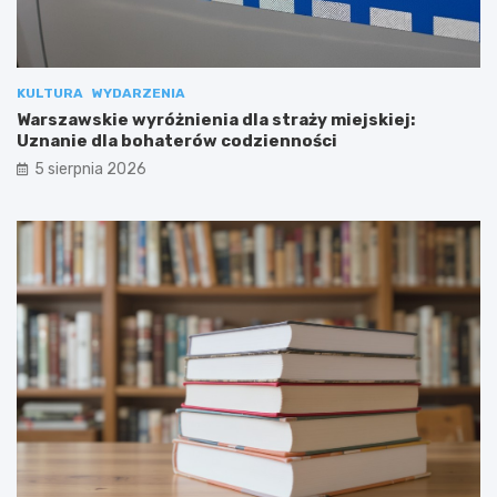
KULTURA
WYDARZENIA
Warszawskie wyróżnienia dla straży miejskiej:
Uznanie dla bohaterów codzienności
5 sierpnia 2026