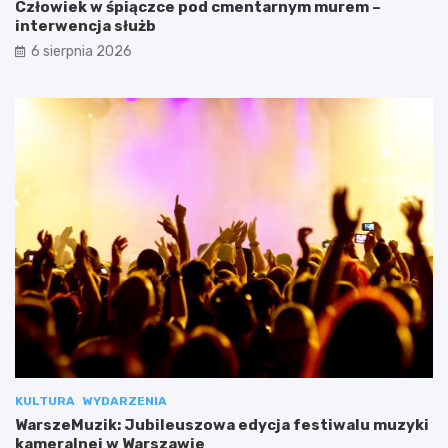
Człowiek w śpiączce pod cmentarnym murem –
interwencja służb
6 sierpnia 2026
KULTURA
WYDARZENIA
WarszeMuzik: Jubileuszowa edycja festiwalu muzyki
kameralnej w Warszawie