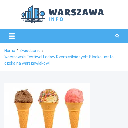
Skip
to
content
Wars
Home
Zwiedzanie
Warszawski Festiwal Lodów Rzemieślniczych: Słodka uczta
czeka na warszawiaków!