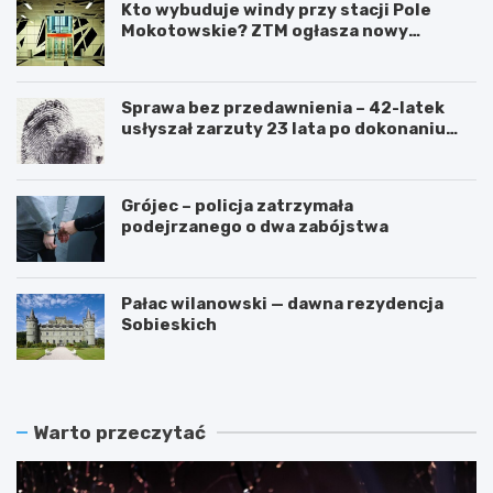
Kto wybuduje windy przy stacji Pole
Mokotowskie? ZTM ogłasza nowy
przetarg
Sprawa bez przedawnienia – 42-latek
usłyszał zarzuty 23 lata po dokonaniu
przestępstwa
Grójec – policja zatrzymała
podejrzanego o dwa zabójstwa
Pałac wilanowski — dawna rezydencja
Sobieskich
Warto przeczytać