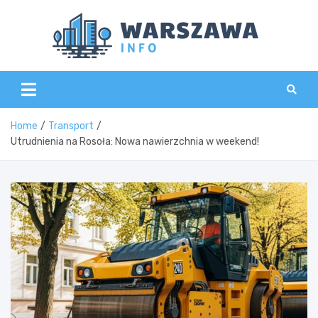
Skip
to
content
Wars
Home
Transport
Utrudnienia na Rosoła: Nowa nawierzchnia w weekend!