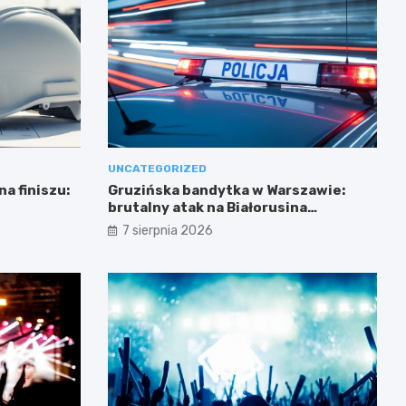
UNCATEGORIZED
a finiszu:
Gruzińska bandytka w Warszawie:
brutalny atak na Białorusina
zakończony aresztowaniem
7 sierpnia 2026