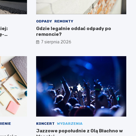
ODPADY
REMONTY
iej:
Gdzie legalnie oddać odpady po
ę-
remoncie?
7 sierpnia 2026
IENIE
KONCERT
WYDARZENIA
Jazzowe popołudnie z Olą Błachno w