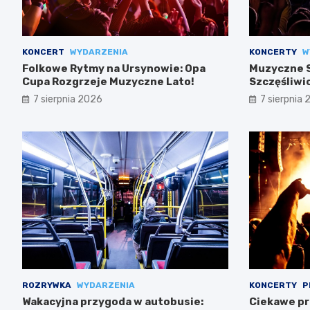
KONCERT
WYDARZENIA
KONCERTY
W
Folkowe Rytmy na Ursynowie: Opa
Muzyczne S
Cupa Rozgrzeje Muzyczne Lato!
Szczęśliwi
7 sierpnia 2026
7 sierpnia
ROZRYWKA
WYDARZENIA
KONCERTY
P
Wakacyjna przygoda w autobusie:
Ciekawe pr