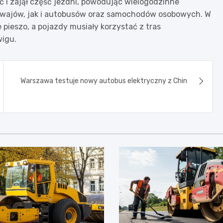
 i zajął część jezdni, powodując wielogodzinne
mwajów, jak i autobusów oraz samochodów osobowych. W
pieszo, a pojazdy musiały korzystać z tras
wigu.
Warszawa testuje nowy autobus elektryczny z Chin