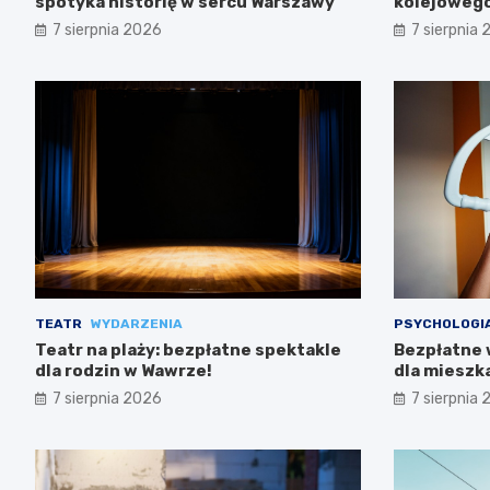
spotyka historię w sercu Warszawy
kolejowego
trasach m
7 sierpnia 2026
7 sierpnia
TEATR
WYDARZENIA
PSYCHOLOGI
Teatr na plaży: bezpłatne spektakle
Bezpłatne 
dla rodzin w Wawrze!
dla miesz
7 sierpnia 2026
7 sierpnia