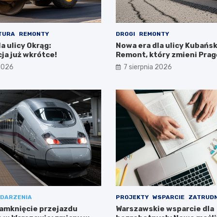
TURA
REMONTY
DROGI
REMONTY
a ulicy Okrąg:
Nowa era dla ulicy Kubańsk
ja już wkrótce!
Remont, który zmieni Prag
Południe!
 2026
7 sierpnia 2026
DARZENIA
PROJEKTY
WSPARCIE
ZATRUDN
amknięcie przejazdu
Warszawskie wsparcie dla