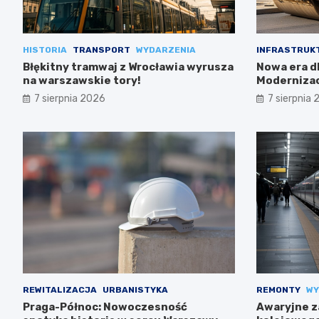
HISTORIA
TRANSPORT
WYDARZENIA
INFRASTRUK
Błękitny tramwaj z Wrocławia wyrusza
Nowa era dl
na warszawskie tory!
Modernizac
7 sierpnia 2026
7 sierpnia
REWITALIZACJA
URBANISTYKA
REMONTY
WY
Praga-Północ: Nowoczesność
Awaryjne z