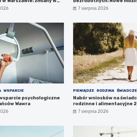
 w Warszawie: zmiany w
bezrobotnych: Nowe możli
ieszkańców
projektem FEM III
 2026
7 sierpnia 2026
A
WSPARCIE
PIENIĄDZE
RODZINA
ŚWIADCZE
wsparcie psychologiczne
Nabór wniosków na świadc
kańców Wawra
rodzinne i alimentacyjne
już w lipcu!
 2026
7 sierpnia 2026