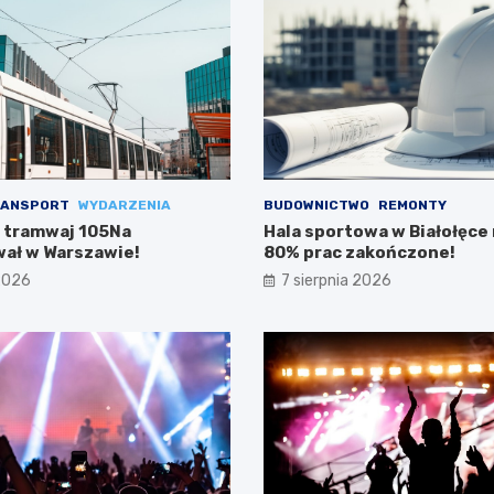
ANSPORT
WYDARZENIA
BUDOWNICTWO
REMONTY
 tramwaj 105Na
Hala sportowa w Białołęce n
ał w Warszawie!
80% prac zakończone!
 2026
7 sierpnia 2026