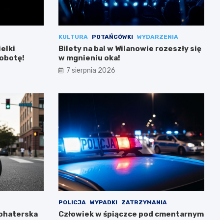
KULTURA
POTAŃCÓWKI
WYDARZENIA
ielki
Bilety na bal w Wilanowie rozeszły się
sobotę!
w mgnieniu oka!
7 sierpnia 2026
POLICJA
WYPADKI
ZATRZYMANIA
Bohaterska
Człowiek w śpiączce pod cmentarnym