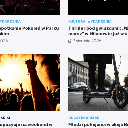
YDARZENIA
KULTURA
WYDARZENIA
potkanie Pokoleń w Parku
Thriller pod gwiazdami: „W
ckim
marsz” w Wilanowie już w 
 2026
7 sierpnia 2026
IKNIKI
UNCATEGORIZED
opozycje na weekend w
Młodzi policjanci w akcji: 