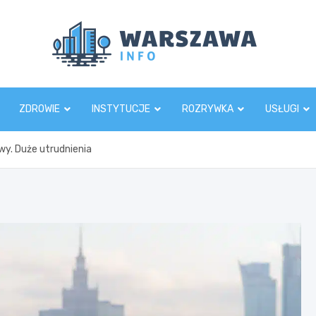
Wars
ZDROWIE
INSTYTUCJE
ROZRYWKA
USŁUGI
y. Duże utrudnienia