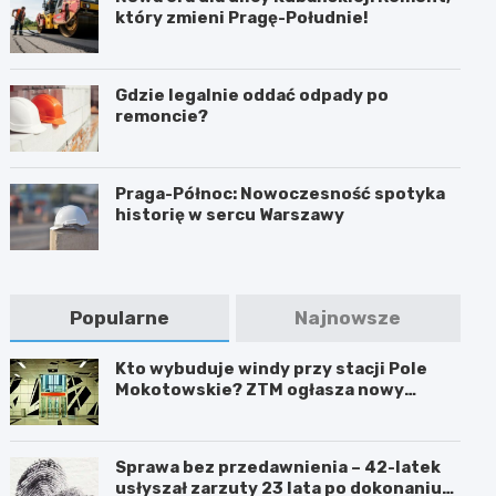
który zmieni Pragę-Południe!
Gdzie legalnie oddać odpady po
remoncie?
Praga-Północ: Nowoczesność spotyka
historię w sercu Warszawy
Popularne
Najnowsze
Kto wybuduje windy przy stacji Pole
Mokotowskie? ZTM ogłasza nowy
przetarg
Sprawa bez przedawnienia – 42-latek
usłyszał zarzuty 23 lata po dokonaniu