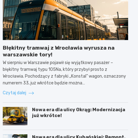
Błękitny tramwaj z Wrocławia wyrusza na
warszawskie tory!
W sierpniu w Warszawie pojawił się wyjątkowy pasażer –
błękitny tramwaj typu 105Na, który przybył prosto z
Wrocławia. Pochodzący z fabryki „Konstal” wagon, oznaczony
numerem 33, już wkrótce będzie można…
Czytaj dalej
Nowa era dla ulicy Okrąg: Modernizacja
już wkrótce!
Nowa era dla ulicy Kubańskiej: Remont,