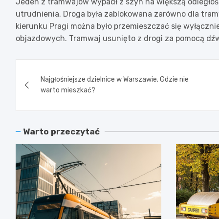
Jeden z tramwajów wypadł z szyn na większą odległość
utrudnienia. Droga była zablokowana zarówno dla tra
kierunku Pragi można było przemieszczać się wyłącznie 
objazdowych. Tramwaj usunięto z drogi za pomocą dź
Nawigacja
Najgłośniejsze dzielnice w Warszawie. Gdzie nie
wpisu
warto mieszkać?
Warto przeczytać