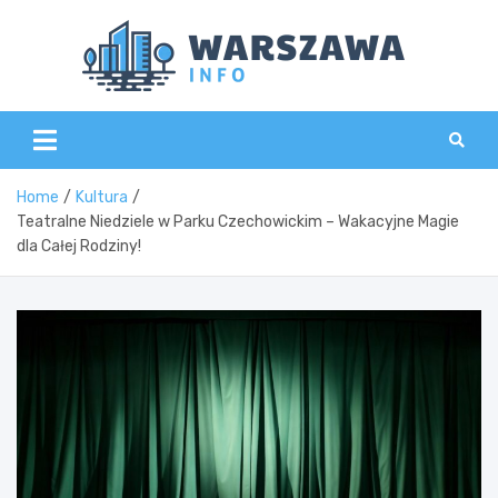
Skip
to
content
Wars
Home
Kultura
Teatralne Niedziele w Parku Czechowickim – Wakacyjne Magie
dla Całej Rodziny!