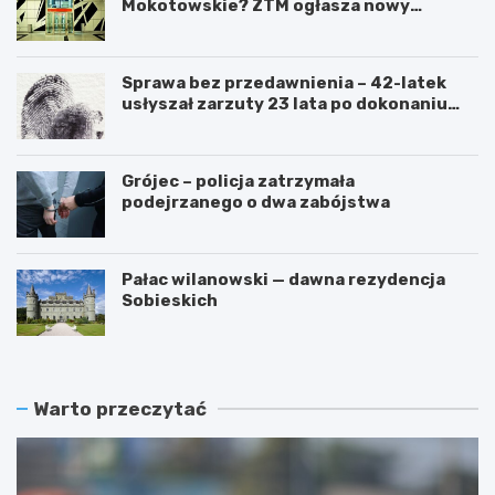
Mokotowskie? ZTM ogłasza nowy
przetarg
Sprawa bez przedawnienia – 42-latek
usłyszał zarzuty 23 lata po dokonaniu
przestępstwa
Grójec – policja zatrzymała
podejrzanego o dwa zabójstwa
Pałac wilanowski — dawna rezydencja
Sobieskich
Warto przeczytać