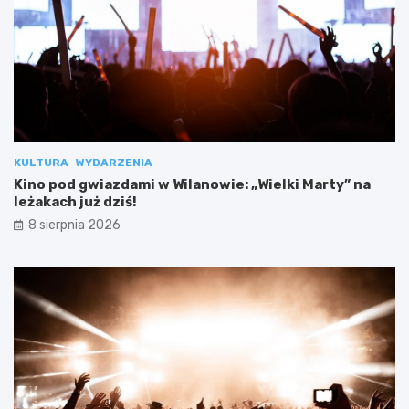
KULTURA
WYDARZENIA
Kino pod gwiazdami w Wilanowie: „Wielki Marty” na
leżakach już dziś!
8 sierpnia 2026