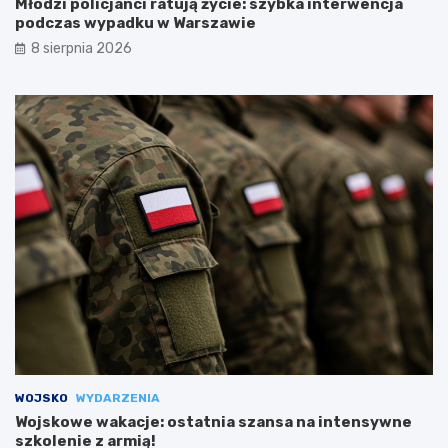
Młodzi policjanci ratują życie: szybka interwencja
podczas wypadku w Warszawie
8 sierpnia 2026
WOJSKO
WYDARZENIA
Wojskowe wakacje: ostatnia szansa na intensywne
szkolenie z armią!