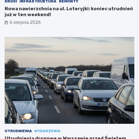
DROGI
INFRASTRUKTURA
REMONTY
Nowa nawierzchnia na ul. Loteryjki: koniec utrudnień
już w ten weekend!
6 sierpnia 2026
UTRUDNIENIA
WYDARZENIA
Utrudnienia drogowe w Warszawie przed Świętem