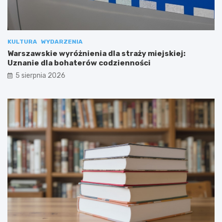
KULTURA
WYDARZENIA
Warszawskie wyróżnienia dla straży miejskiej:
Uznanie dla bohaterów codzienności
5 sierpnia 2026