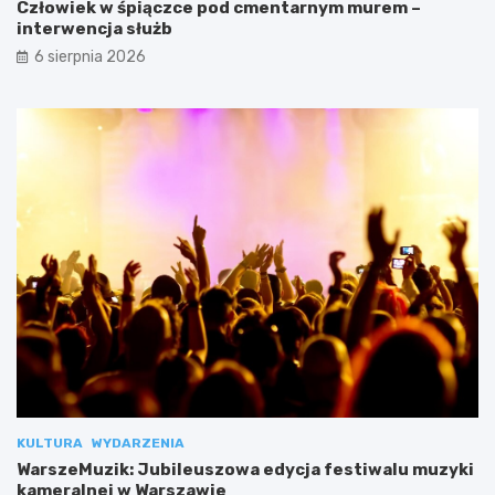
Człowiek w śpiączce pod cmentarnym murem –
interwencja służb
6 sierpnia 2026
KULTURA
WYDARZENIA
WarszeMuzik: Jubileuszowa edycja festiwalu muzyki
kameralnej w Warszawie