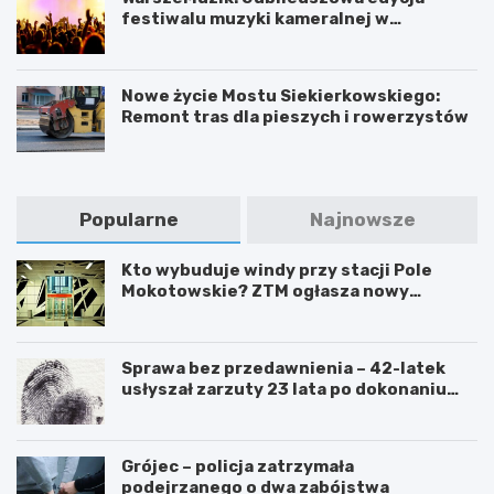
festiwalu muzyki kameralnej w
Warszawie
Nowe życie Mostu Siekierkowskiego:
Remont tras dla pieszych i rowerzystów
Popularne
Najnowsze
Kto wybuduje windy przy stacji Pole
Mokotowskie? ZTM ogłasza nowy
przetarg
Sprawa bez przedawnienia – 42-latek
usłyszał zarzuty 23 lata po dokonaniu
przestępstwa
Grójec – policja zatrzymała
podejrzanego o dwa zabójstwa