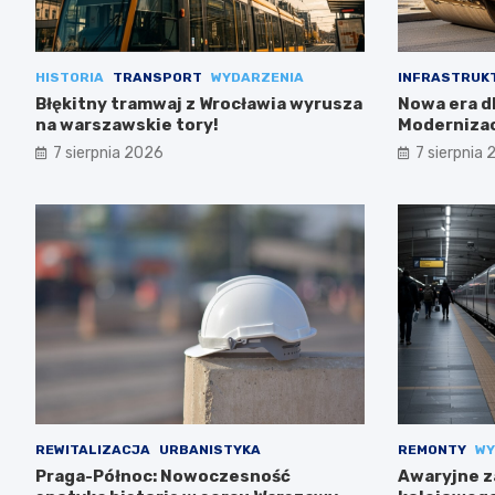
HISTORIA
TRANSPORT
WYDARZENIA
INFRASTRUK
Błękitny tramwaj z Wrocławia wyrusza
Nowa era dl
na warszawskie tory!
Modernizac
7 sierpnia 2026
7 sierpnia
REWITALIZACJA
URBANISTYKA
REMONTY
WY
Praga-Północ: Nowoczesność
Awaryjne z