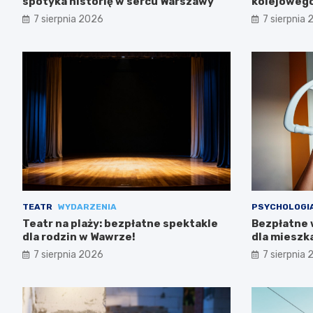
spotyka historię w sercu Warszawy
kolejowego
trasach m
7 sierpnia 2026
7 sierpnia
TEATR
WYDARZENIA
PSYCHOLOGI
Teatr na plaży: bezpłatne spektakle
Bezpłatne 
dla rodzin w Wawrze!
dla miesz
7 sierpnia 2026
7 sierpnia