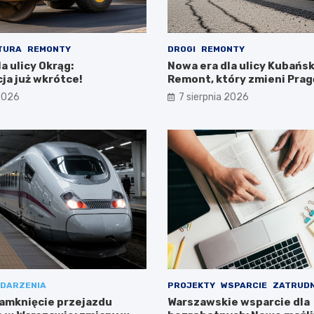
TURA
REMONTY
DROGI
REMONTY
a ulicy Okrąg:
Nowa era dla ulicy Kubańsk
ja już wkrótce!
Remont, który zmieni Prag
Południe!
 2026
7 sierpnia 2026
DARZENIA
PROJEKTY
WSPARCIE
ZATRUDN
amknięcie przejazdu
Warszawskie wsparcie dla