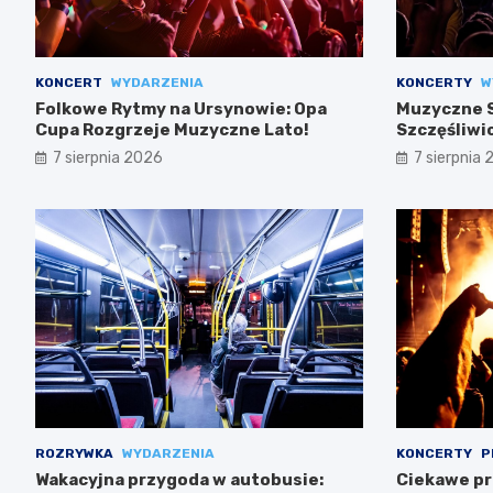
KONCERT
WYDARZENIA
KONCERTY
W
Folkowe Rytmy na Ursynowie: Opa
Muzyczne S
Cupa Rozgrzeje Muzyczne Lato!
Szczęśliwi
7 sierpnia 2026
7 sierpnia
ROZRYWKA
WYDARZENIA
KONCERTY
P
Wakacyjna przygoda w autobusie:
Ciekawe pr