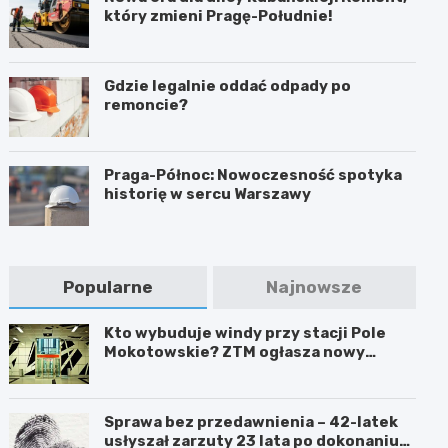
który zmieni Pragę-Południe!
Gdzie legalnie oddać odpady po
remoncie?
Praga-Północ: Nowoczesność spotyka
historię w sercu Warszawy
Popularne
Najnowsze
Kto wybuduje windy przy stacji Pole
Mokotowskie? ZTM ogłasza nowy
przetarg
Sprawa bez przedawnienia – 42-latek
usłyszał zarzuty 23 lata po dokonaniu