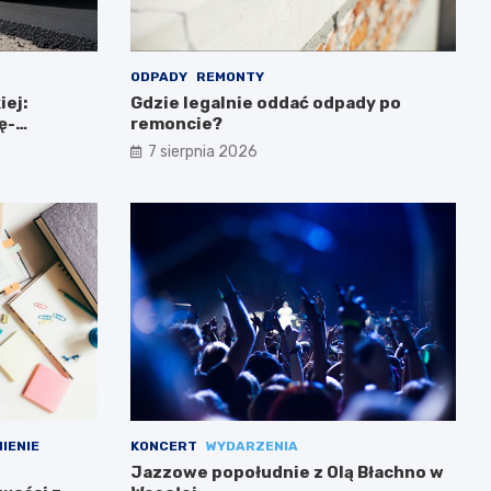
ODPADY
REMONTY
iej:
Gdzie legalnie oddać odpady po
ę-
remoncie?
7 sierpnia 2026
IENIE
KONCERT
WYDARZENIA
Jazzowe popołudnie z Olą Błachno w