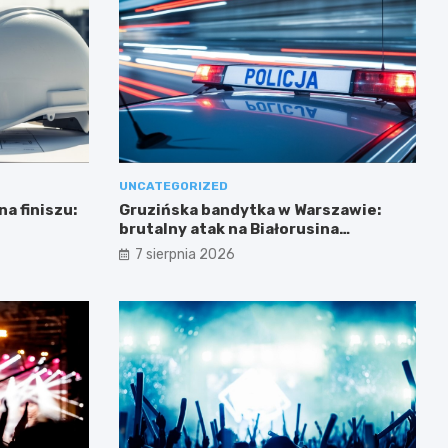
UNCATEGORIZED
a finiszu:
Gruzińska bandytka w Warszawie:
brutalny atak na Białorusina
zakończony aresztowaniem
7 sierpnia 2026