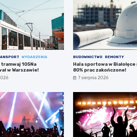
ANSPORT
WYDARZENIA
BUDOWNICTWO
REMONTY
 tramwaj 105Na
Hala sportowa w Białołęce n
ał w Warszawie!
80% prac zakończone!
 2026
7 sierpnia 2026