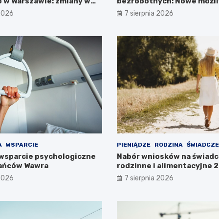
 w Warszawie: zmiany w
bezrobotnych: Nowe możli
ieszkańców
projektem FEM III
 2026
7 sierpnia 2026
A
WSPARCIE
PIENIĄDZE
RODZINA
ŚWIADCZE
wsparcie psychologiczne
Nabór wniosków na świadc
kańców Wawra
rodzinne i alimentacyjne
już w lipcu!
 2026
7 sierpnia 2026