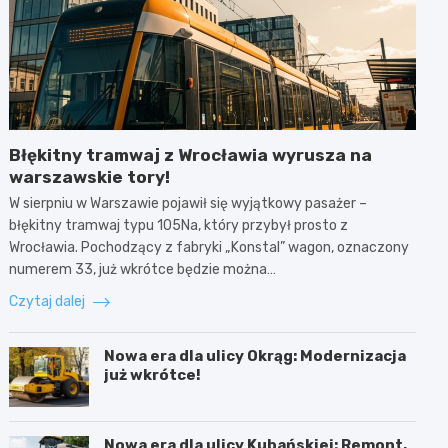
Błękitny tramwaj z Wrocławia wyrusza na
warszawskie tory!
W sierpniu w Warszawie pojawił się wyjątkowy pasażer –
błękitny tramwaj typu 105Na, który przybył prosto z
Wrocławia. Pochodzący z fabryki „Konstal” wagon, oznaczony
numerem 33, już wkrótce będzie można…
Czytaj dalej
Nowa era dla ulicy Okrąg: Modernizacja
już wkrótce!
Nowa era dla ulicy Kubańskiej: Remont,