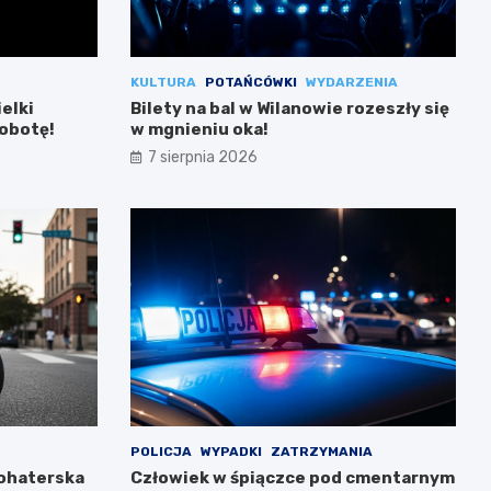
KULTURA
POTAŃCÓWKI
WYDARZENIA
ielki
Bilety na bal w Wilanowie rozeszły się
sobotę!
w mgnieniu oka!
7 sierpnia 2026
POLICJA
WYPADKI
ZATRZYMANIA
Bohaterska
Człowiek w śpiączce pod cmentarnym