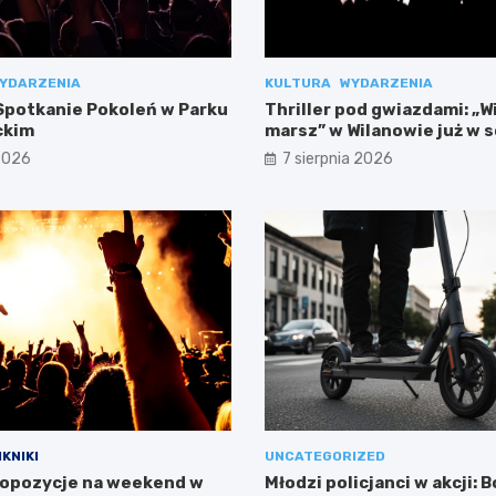
YDARZENIA
KULTURA
WYDARZENIA
potkanie Pokoleń w Parku
Thriller pod gwiazdami: „W
ckim
marsz” w Wilanowie już w 
 2026
7 sierpnia 2026
IKNIKI
UNCATEGORIZED
opozycje na weekend w
Młodzi policjanci w akcji: 