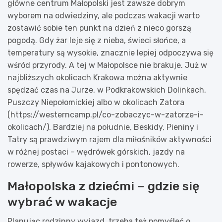
główne centrum Małopolski jest zawsze dobrym
wyborem na odwiedziny, ale podczas wakacji warto
zostawić sobie ten punkt na dzień z nieco gorszą
pogodą. Gdy żar leje się z nieba, świeci słońce, a
temperatury są wysokie, znacznie lepiej odpoczywa się
wśród przyrody. A tej w Małopolsce nie brakuje. Już w
najbliższych okolicach Krakowa można aktywnie
spędzać czas na Jurze, w Podkrakowskich Dolinkach,
Puszczy Niepołomickiej albo w okolicach Zatora
(https://westerncamp.pl/co-zobaczyc-w-zatorze-i-
okolicach/). Bardziej na południe, Beskidy, Pieniny i
Tatry są prawdziwym rajem dla miłośników aktywności
w różnej postaci – wędrówek górskich, jazdy na
rowerze, spływów kajakowych i pontonowych.
Małopolska z dziećmi – gdzie się
wybrać w wakacje
Planując rodzinny wyjazd, trzeba też pomyśleć o