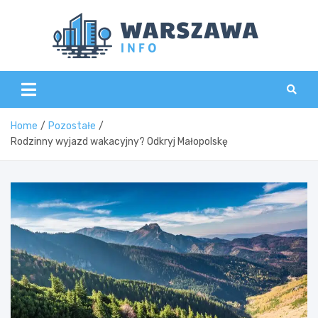
Skip
to
content
Wars
Home
Pozostałe
Rodzinny wyjazd wakacyjny? Odkryj Małopolskę