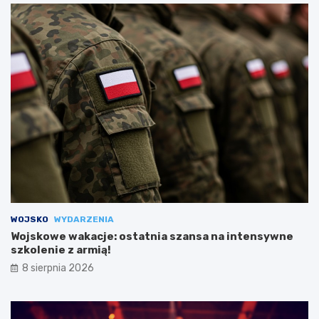
WOJSKO
WYDARZENIA
Wojskowe wakacje: ostatnia szansa na intensywne
szkolenie z armią!
8 sierpnia 2026