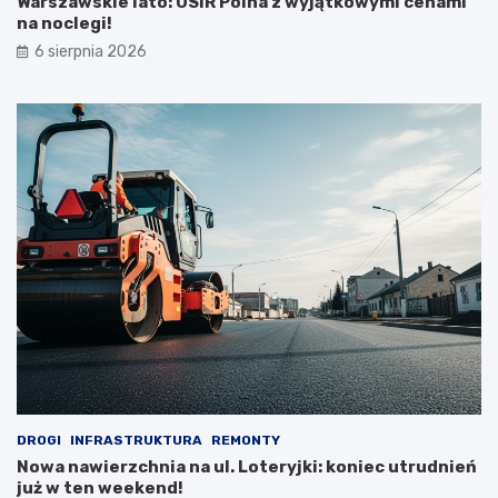
Warszawskie lato: OSiR Polna z wyjątkowymi cenami
na noclegi!
6 sierpnia 2026
DROGI
INFRASTRUKTURA
REMONTY
Nowa nawierzchnia na ul. Loteryjki: koniec utrudnień
już w ten weekend!