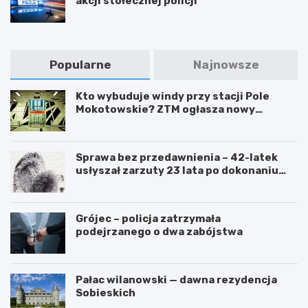
akcji stołecznej policji
Popularne
Najnowsze
Kto wybuduje windy przy stacji Pole
Mokotowskie? ZTM ogłasza nowy
przetarg
Sprawa bez przedawnienia – 42-latek
usłyszał zarzuty 23 lata po dokonaniu
przestępstwa
Grójec – policja zatrzymała
podejrzanego o dwa zabójstwa
Pałac wilanowski — dawna rezydencja
Sobieskich