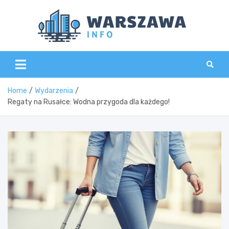
Skip
to
content
Wars
Home
Wydarzenia
Regaty na Rusałce: Wodna przygoda dla każdego!