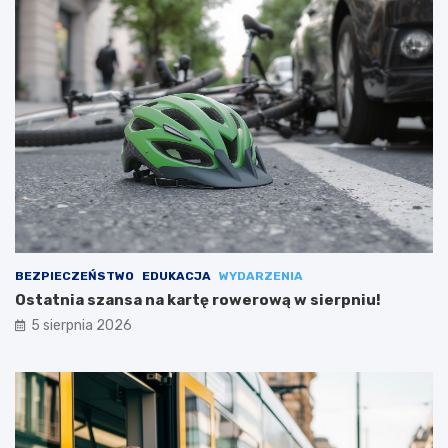
BEZPIECZEŃSTWO
EDUKACJA
WYDARZENIA
Ostatnia szansa na kartę rowerową w sierpniu!
5 sierpnia 2026