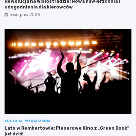
Rewolucja na Wisłostradzie: Nowa nawierzchnia i
udogodnienia dla kierowców
5 sierpnia 2026
KULTURA
WYDARZENIA
Lato w Rembertowie: Plenerowe Kino z „Green Book”
już dziś!