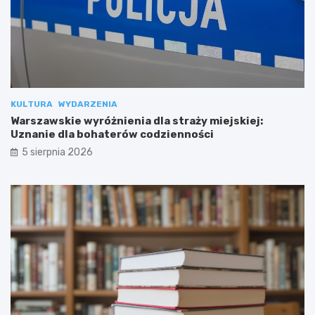
KULTURA
WYDARZENIA
Warszawskie wyróżnienia dla straży miejskiej:
Uznanie dla bohaterów codzienności
5 sierpnia 2026