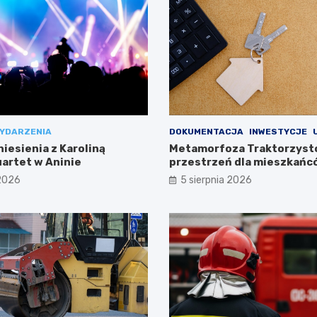
YDARZENIA
DOKUMENTACJA
INWESTYCJE
iesienia z Karoliną
Metamorfoza Traktorzyst
uartet w Aninie
przestrzeń dla mieszkańc
drodze!
 2026
5 sierpnia 2026