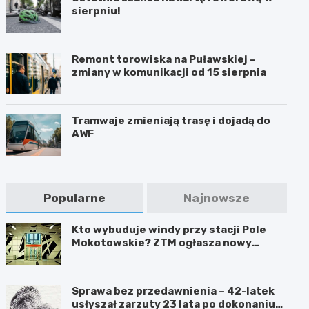
sierpniu!
Remont torowiska na Puławskiej –
zmiany w komunikacji od 15 sierpnia
Tramwaje zmieniają trasę i dojadą do
AWF
Popularne
Najnowsze
Kto wybuduje windy przy stacji Pole
Mokotowskie? ZTM ogłasza nowy
przetarg
Sprawa bez przedawnienia – 42-latek
usłyszał zarzuty 23 lata po dokonaniu