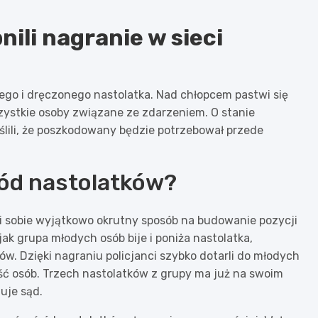
nili nagranie w sieci
itego i dręczonego nastolatka. Nad chłopcem pastwi się
zystkie osoby związane ze zdarzeniem. O stanie
eślili, że poszkodowany będzie potrzebował przede
ród nastolatków?
i sobie wyjątkowo okrutny sposób na budowanie pozycji
ak grupa młodych osób bije i poniża nastolatka,
w. Dzięki nagraniu policjanci szybko dotarli do młodych
ść osób. Trzech nastolatków z grupy ma już na swoim
uje sąd.