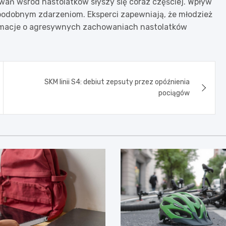
wań wśród nastolatków słyszy się coraz częściej. Wpływ
 podobnym zdarzeniom. Eksperci zapewniają, że młodzież
formacje o agresywnych zachowaniach nastolatków
SKM linii S4: debiut zepsuty przez opóźnienia
pociągów