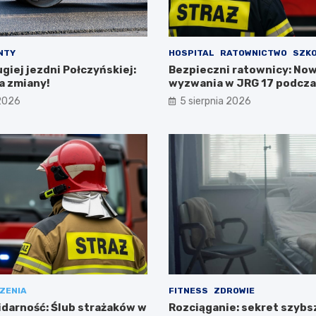
NTY
HOSPITAL
RATOWNICTWO
SZKO
iej jezdni Połczyńskiej:
Bezpieczni ratownicy: No
a zmiany!
wyzwania w JRG 17 podcz
intensywnego szkolenia
 2026
5 sierpnia 2026
ZENIA
FITNESS
ZDROWIE
lidarność: Ślub strażaków w
Rozciąganie: sekret szybs