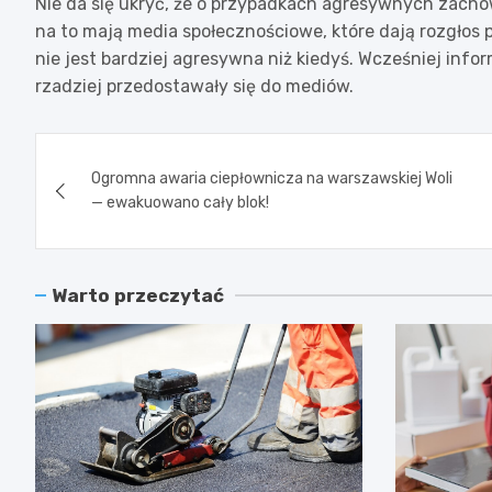
Nie da się ukryć, że o przypadkach agresywnych zacho
na to mają media społecznościowe, które dają rozgłos
nie jest bardziej agresywna niż kiedyś. Wcześniej in
rzadziej przedostawały się do mediów.
Nawigacja
Ogromna awaria ciepłownicza na warszawskiej Woli
wpisu
— ewakuowano cały blok!
Warto przeczytać