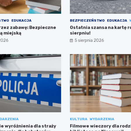
STWO
EDUKACJA
BEZPIECZEŃSTWO
EDUKACJA
rzez zabawę: Bezpieczne
Ostatnia szansa na kartę 
żą miejską
sierpniu!
 2026
5 sierpnia 2026
DARZENIA
KULTURA
WYDARZENIA
e wyróżnienia dla straży
Filmowe wieczory dla rodz