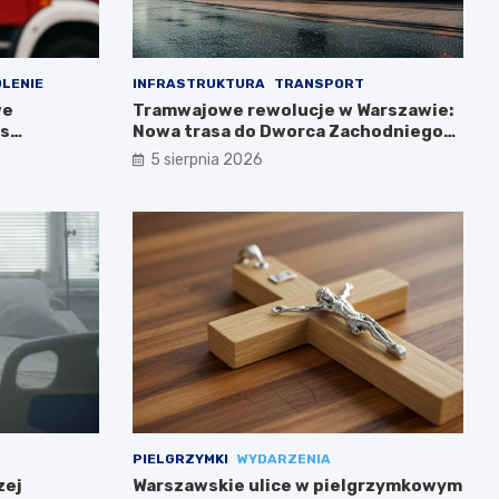
LENIE
INFRASTRUKTURA
TRANSPORT
we
Tramwajowe rewolucje w Warszawie:
as
Nowa trasa do Dworca Zachodniego
już w budowie!
5 sierpnia 2026
PIELGRZYMKI
WYDARZENIA
zej
Warszawskie ulice w pielgrzymkowym