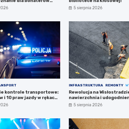
 Uznanie dla bohaterów
bibliotece na Kłosowej!
ci
 2026
5 sierpnia 2026
ANSPORT
INFRASTRUKTURA
REMONTY
W
e kontrole transportowe:
Rewolucja na Wisłostradzi
 i 10 praw jazdy w rękach
nawierzchnia i udogodnien
kierowców
 2026
5 sierpnia 2026