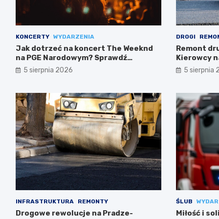
KONCERTY
WYDARZENIA
DROGI
REMO
Jak dotrzeć na koncert The Weeknd
Remont drug
na PGE Narodowym? Sprawdź
Kierowcy n
najlepsze opcje transportu!
5 sierpnia 2026
5 sierpnia
INFRASTRUKTURA
REMONTY
ŚLUB
WYDAR
Drogowe rewolucje na Pradze-
Miłość i so