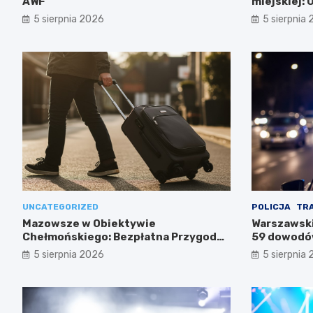
AWF
miejskiej:
codziennoś
5 sierpnia 2026
5 sierpnia
UNCATEGORIZED
POLICJA
TR
Mazowsze w Obiektywie
Warszawski
Chełmońskiego: Bezpłatna Przygoda
59 dowodów
dla Seniorów
służb
5 sierpnia 2026
5 sierpnia