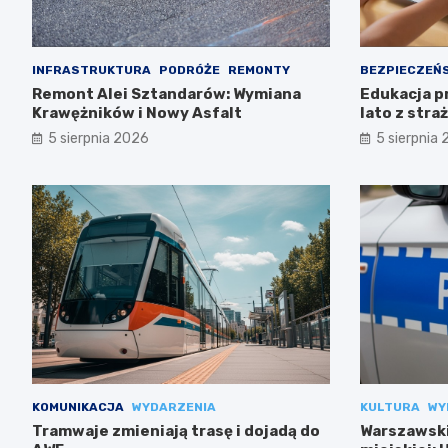
INFRASTRUKTURA
PODRÓŻE
REMONTY
BEZPIECZEŃ
Remont Alei Sztandarów: Wymiana
Edukacja p
Krawężników i Nowy Asfalt
lato z stra
5 sierpnia 2026
5 sierpnia
KOMUNIKACJA
WYDARZENIA
KULTURA
WY
Tramwaje zmieniają trasę i dojadą do
Warszawski