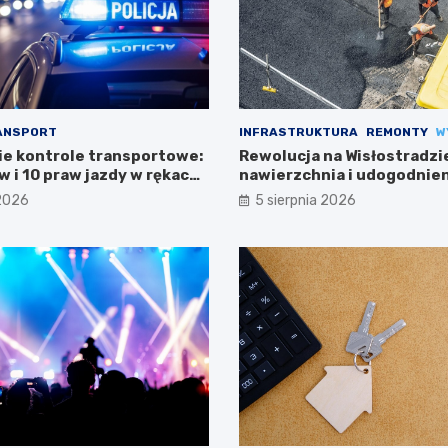
ANSPORT
INFRASTRUKTURA
REMONTY
W
e kontrole transportowe:
Rewolucja na Wisłostradzi
 i 10 praw jazdy w rękach
nawierzchnia i udogodnien
kierowców
 2026
5 sierpnia 2026