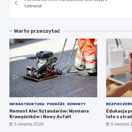
wpisu
czerwca!
Warto przeczytać
INFRASTRUKTURA
PODRÓŻE
REMONTY
BEZPIECZEŃ
Remont Alei Sztandarów: Wymiana
Edukacja p
Krawężników i Nowy Asfalt
lato z stra
5 sierpnia 2026
5 sierpnia