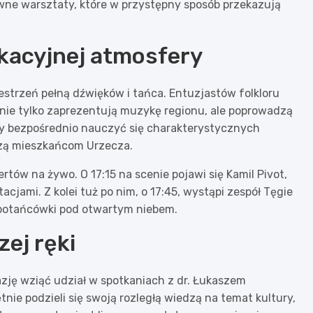
ywne warsztaty, które w przystępny sposób przekazują
akacyjnej atmosfery
strzeń pełną dźwięków i tańca. Entuzjastów folkloru
nie tylko zaprezentują muzykę regionu, ale poprowadzą
by bezpośrednio nauczyć się charakterystycznych
szą mieszkańcom Urzecza.
tów na żywo. O 17:15 na scenie pojawi się Kamil Pivot,
jami. Z kolei tuż po nim, o 17:45, wystąpi zespół Tęgie
 potańcówki pod otwartym niebem.
zej ręki
azję wziąć udział w spotkaniach z dr. Łukaszem
e podzieli się swoją rozległą wiedzą na temat kultury,