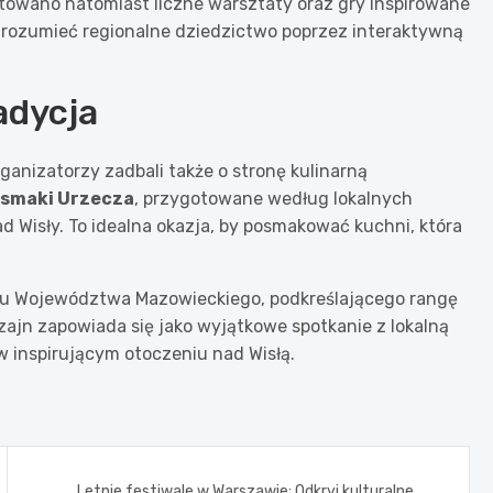
gotowano natomiast liczne warsztaty oraz gry inspirowane
rozumieć regionalne dziedzictwo poprzez interaktywną
adycja
rganizatorzy zadbali także o stronę kulinarną
ysmaki Urzecza
, przygotowane według lokalnych
 Wisły. To idealna okazja, by posmakować kuchni, która
du Województwa Mazowieckiego, podkreślającego rangę
izajn zapowiada się jako wyjątkowe spotkanie z lokalną
 inspirującym otoczeniu nad Wisłą.
Letnie festiwale w Warszawie: Odkryj kulturalne