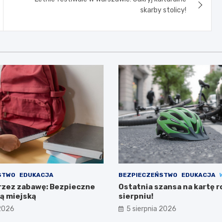
skarby stolicy!
STWO
EDUKACJA
BEZPIECZEŃSTWO
EDUKACJA
rzez zabawę: Bezpieczne
Ostatnia szansa na kartę 
żą miejską
sierpniu!
 2026
5 sierpnia 2026