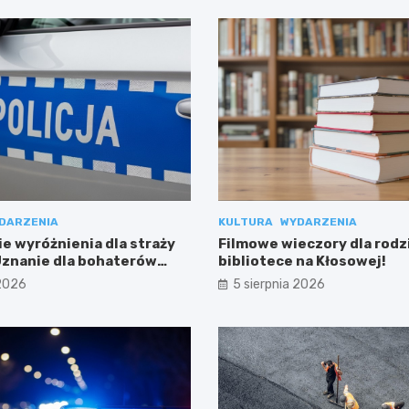
DARZENIA
KULTURA
WYDARZENIA
e wyróżnienia dla straży
Filmowe wieczory dla rodz
 Uznanie dla bohaterów
bibliotece na Kłosowej!
ci
 2026
5 sierpnia 2026