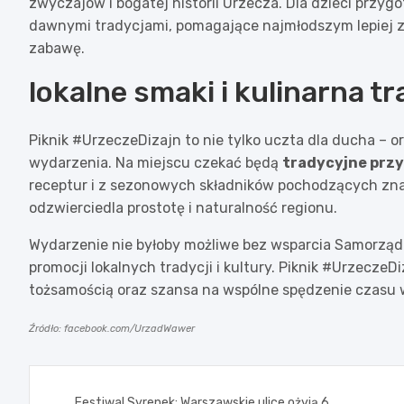
zwyczajów i bogatej historii Urzecza. Dla dzieci przy
dawnymi tradycjami, pomagające najmłodszym lepiej z
zabawę.
lokalne smaki i kulinarna tr
Piknik #UrzeczeDizajn to nie tylko uczta dla ducha – o
wydarzenia. Na miejscu czekać będą
tradycyjne prz
receptur i z sezonowych składników pochodzących znad
odzwierciedla prostotę i naturalność regionu.
Wydarzenie nie byłoby możliwe bez wsparcia Samorzą
promocji lokalnych tradycji i kultury. Piknik #UrzeczeD
tożsamością oraz szansa na wspólne spędzenie czasu w
Źródło: facebook.com/UrzadWawer
Nawigacja
Festiwal Syrenek: Warszawskie ulice ożyją 6