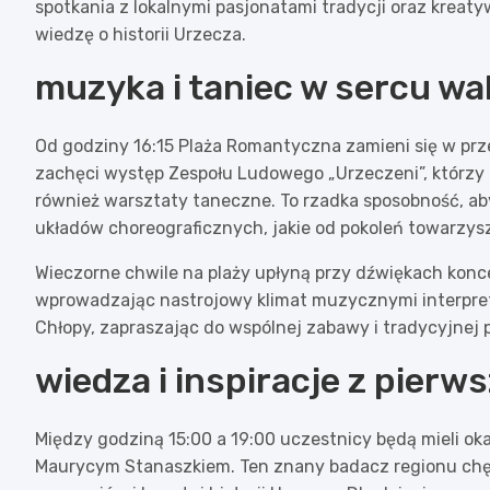
spotkania z lokalnymi pasjonatami tradycji oraz kreat
wiedzę o historii Urzecza.
muzyka i taniec w sercu w
Od godziny 16:15 Plaża Romantyczna zamieni się w prze
zachęci występ Zespołu Ludowego „Urzeczeni”, którzy 
również warsztaty taneczne. To rzadka sposobność, a
układów choreograficznych, jakie od pokoleń towarzy
Wieczorne chwile na plaży upłyną przy dźwiękach koncer
wprowadzając nastrojowy klimat muzycznymi interpretac
Chłopy, zapraszając do wspólnej zabawy i tradycyjnej
wiedza i inspiracje z pierws
Między godziną 15:00 a 19:00 uczestnicy będą mieli ok
Maurycym Stanaszkiem. Ten znany badacz regionu chętni