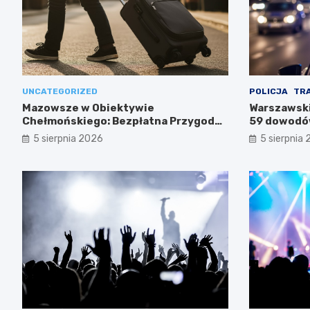
UNCATEGORIZED
POLICJA
TR
Mazowsze w Obiektywie
Warszawski
Chełmońskiego: Bezpłatna Przygoda
59 dowodów
dla Seniorów
służb
5 sierpnia 2026
5 sierpnia