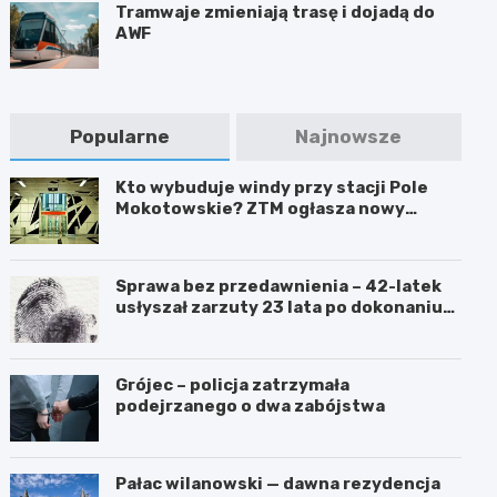
Tramwaje zmieniają trasę i dojadą do
AWF
Popularne
Najnowsze
Kto wybuduje windy przy stacji Pole
Mokotowskie? ZTM ogłasza nowy
przetarg
Sprawa bez przedawnienia – 42-latek
usłyszał zarzuty 23 lata po dokonaniu
przestępstwa
Grójec – policja zatrzymała
podejrzanego o dwa zabójstwa
Pałac wilanowski — dawna rezydencja