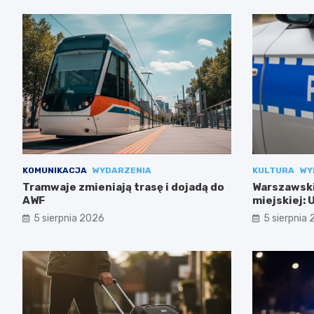
KOMUNIKACJA
WYDARZENIA
KULTURA
WY
Tramwaje zmieniają trasę i dojadą do
Warszawski
AWF
miejskiej:
codziennoś
5 sierpnia 2026
5 sierpnia