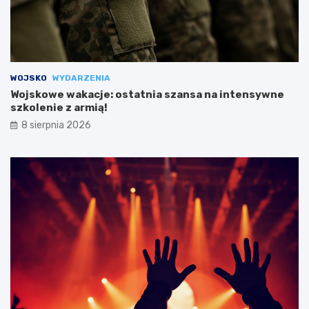
WOJSKO
WYDARZENIA
Wojskowe wakacje: ostatnia szansa na intensywne
szkolenie z armią!
8 sierpnia 2026