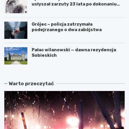
usłyszał zarzuty 23 lata po dokonaniu
przestępstwa
Grójec – policja zatrzymała
podejrzanego o dwa zabójstwa
Pałac wilanowski — dawna rezydencja
Sobieskich
Warto przeczytać