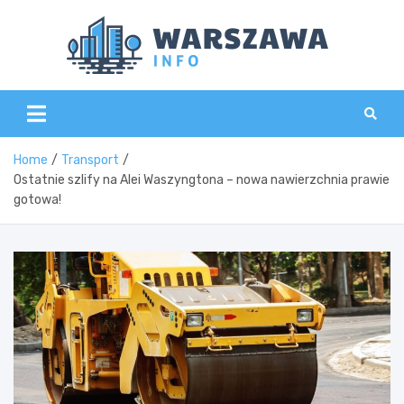
Skip
to
content
Wars
Home
Transport
Ostatnie szlify na Alei Waszyngtona – nowa nawierzchnia prawie
gotowa!