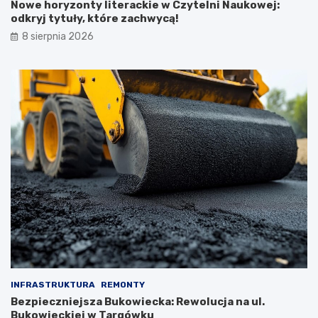
Nowe horyzonty literackie w Czytelni Naukowej:
odkryj tytuły, które zachwycą!
8 sierpnia 2026
INFRASTRUKTURA
REMONTY
Bezpieczniejsza Bukowiecka: Rewolucja na ul.
Bukowieckiej w Targówku