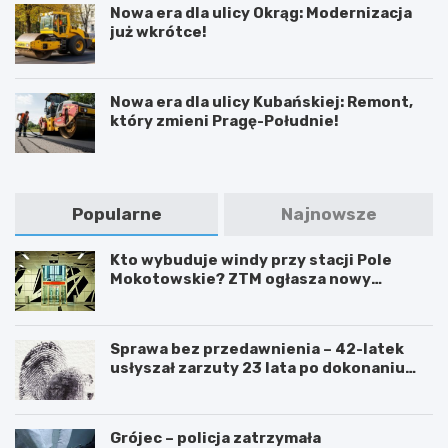
Nowa era dla ulicy Okrąg: Modernizacja
już wkrótce!
Nowa era dla ulicy Kubańskiej: Remont,
który zmieni Pragę-Południe!
Popularne
Najnowsze
Kto wybuduje windy przy stacji Pole
Mokotowskie? ZTM ogłasza nowy
przetarg
Sprawa bez przedawnienia – 42-latek
usłyszał zarzuty 23 lata po dokonaniu
przestępstwa
Grójec – policja zatrzymała