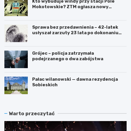
Kto wybuduje windy przy stacji Pole
Mokotowskie? ZTM ogłasza nowy
przetarg
Sprawa bez przedawnienia – 42-latek
usłyszał zarzuty 23 lata po dokonaniu
przestępstwa
Grójec – policja zatrzymała
podejrzanego o dwa zabójstwa
Pałac wilanowski — dawna rezydencja
Sobieskich
Warto przeczytać