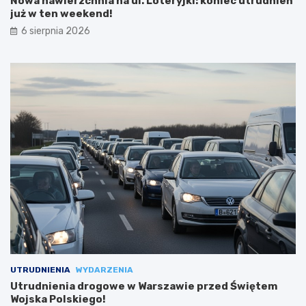
Nowa nawierzchnia na ul. Loteryjki: koniec utrudnień
już w ten weekend!
6 sierpnia 2026
UTRUDNIENIA
WYDARZENIA
Utrudnienia drogowe w Warszawie przed Świętem
Wojska Polskiego!