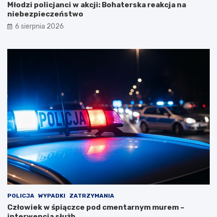
Młodzi policjanci w akcji: Bohaterska reakcja na
niebezpieczeństwo
6 sierpnia 2026
POLICJA
WYPADKI
ZATRZYMANIA
Człowiek w śpiączce pod cmentarnym murem –
interwencja służb