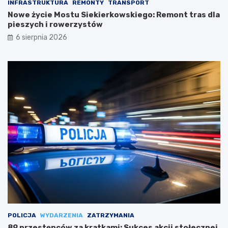
INFRASTRUKTURA
REMONTY
TRANSPORT
Nowe życie Mostu Siekierkowskiego: Remont tras dla
pieszych i rowerzystów
6 sierpnia 2026
POLICJA
WYDARZENIA
ZATRZYMANIA
89 przestępców za kratkami: Sukces akcji stołecznej