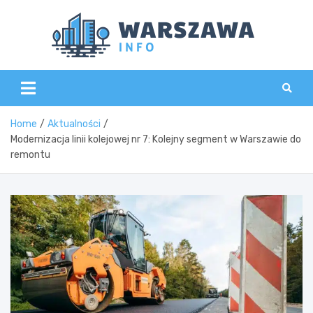
Skip
to
content
Wars
Home
Aktualności
Modernizacja linii kolejowej nr 7: Kolejny segment w Warszawie do
remontu