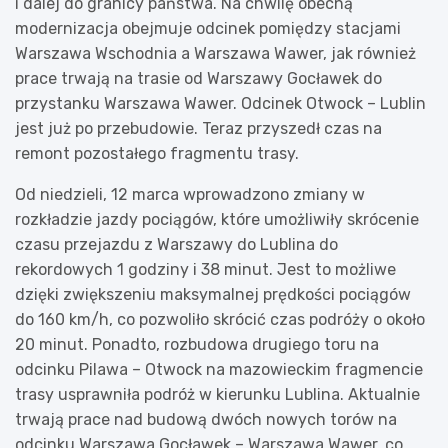
i dalej do granicy państwa. Na chwilę obecną
modernizacja obejmuje odcinek pomiędzy stacjami
Warszawa Wschodnia a Warszawa Wawer, jak również
prace trwają na trasie od Warszawy Gocławek do
przystanku Warszawa Wawer. Odcinek Otwock – Lublin
jest już po przebudowie. Teraz przyszedł czas na
remont pozostałego fragmentu trasy.
Od niedzieli, 12 marca wprowadzono zmiany w
rozkładzie jazdy pociągów, które umożliwiły skrócenie
czasu przejazdu z Warszawy do Lublina do
rekordowych 1 godziny i 38 minut. Jest to możliwe
dzięki zwiększeniu maksymalnej prędkości pociągów
do 160 km/h, co pozwoliło skrócić czas podróży o około
20 minut. Ponadto, rozbudowa drugiego toru na
odcinku Pilawa – Otwock na mazowieckim fragmencie
trasy usprawniła podróż w kierunku Lublina. Aktualnie
trwają prace nad budową dwóch nowych torów na
odcinku Warszawa Gocławek – Warszawa Wawer, co