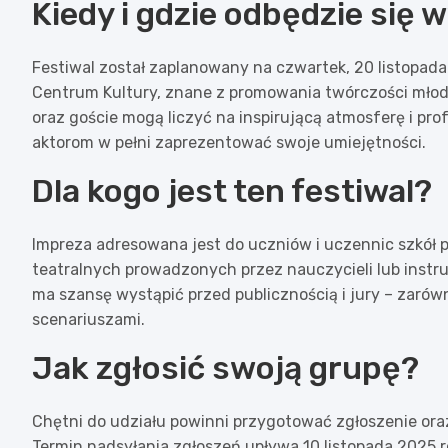
Kiedy i gdzie odbędzie się 
Festiwal został zaplanowany na czwartek, 20 listopad
Centrum Kultury, znane z promowania twórczości młodzi
oraz goście mogą liczyć na inspirującą atmosferę i pr
aktorom w pełni zaprezentować swoje umiejętności.
Dla kogo jest ten festiwal?
Impreza adresowana jest do uczniów i uczennic szkół 
teatralnych prowadzonych przez nauczycieli lub instr
ma szansę wystąpić przed publicznością i jury – zarówno
scenariuszami.
Jak zgłosić swoją grupę?
Chętni do udziału powinni przygotować zgłoszenie oraz
Termin nadsyłania zgłoszeń upływa 10 listopada 2025 