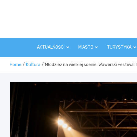
Skip
to
content
AKTUALNOŚCI
MIASTO
TURYSTYKA
Home
Kultura
Młodzież na wielkiej scenie: Wawerski Festiwal 