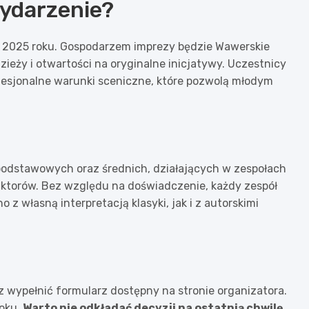
wydarzenie?
a 2025 roku. Gospodarzem imprezy będzie Wawerskie
eży i otwartości na oryginalne inicjatywy. Uczestnicy
ofesjonalne warunki sceniczne, które pozwolą młodym
podstawowych oraz średnich, działających w zespołach
uktorów. Bez względu na doświadczenie, każdy zespół
 z własną interpretacją klasyki, jak i z autorskimi
 wypełnić formularz dostępny na stronie organizatora.
roku.
Warto nie odkładać decyzji na ostatnią chwilę,