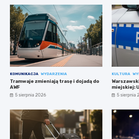
KOMUNIKACJA
WYDARZENIA
KULTURA
WY
Tramwaje zmieniają trasę i dojadą do
Warszawski
AWF
miejskiej:
codziennoś
5 sierpnia 2026
5 sierpnia