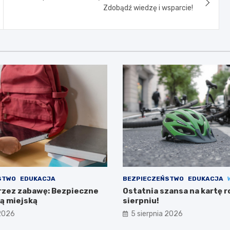
Zdobądź wiedzę i wsparcie!
STWO
EDUKACJA
BEZPIECZEŃSTWO
EDUKACJA
rzez zabawę: Bezpieczne
Ostatnia szansa na kartę 
żą miejską
sierpniu!
 2026
5 sierpnia 2026