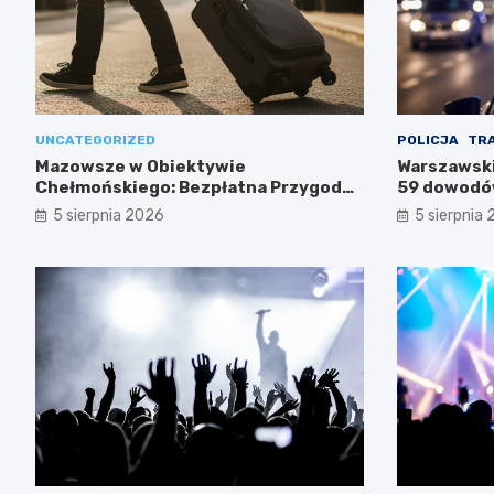
UNCATEGORIZED
POLICJA
TR
Mazowsze w Obiektywie
Warszawski
Chełmońskiego: Bezpłatna Przygoda
59 dowodów
dla Seniorów
służb
5 sierpnia 2026
5 sierpnia