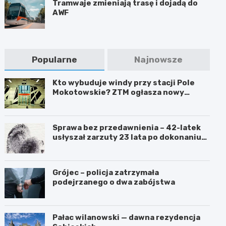
Tramwaje zmieniają trasę i dojadą do
AWF
Popularne
Najnowsze
Kto wybuduje windy przy stacji Pole
Mokotowskie? ZTM ogłasza nowy
przetarg
Sprawa bez przedawnienia – 42-latek
usłyszał zarzuty 23 lata po dokonaniu
przestępstwa
Grójec – policja zatrzymała
podejrzanego o dwa zabójstwa
Pałac wilanowski — dawna rezydencja