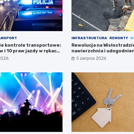
ANSPORT
INFRASTRUKTURA
REMONTY
W
e kontrole transportowe:
Rewolucja na Wisłostradzi
 i 10 praw jazdy w rękach
nawierzchnia i udogodnien
kierowców
 2026
5 sierpnia 2026