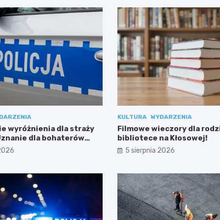
DARZENIA
KULTURA
WYDARZENIA
e wyróżnienia dla straży
Filmowe wieczory dla rodz
 Uznanie dla bohaterów
bibliotece na Kłosowej!
ci
 2026
5 sierpnia 2026