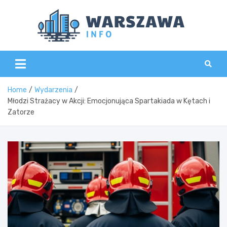
Skip
to
content
Wars
Home
Wydarzenia
Młodzi Strażacy w Akcji: Emocjonująca Spartakiada w Kętach i
Zatorze