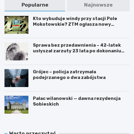
Popularne
Najnowsze
Kto wybuduje windy przy stacji Pole
Mokotowskie? ZTM ogłasza nowy
przetarg
Sprawa bez przedawnienia – 42-latek
usłyszał zarzuty 23 lata po dokonaniu
przestępstwa
Grójec – policja zatrzymała
podejrzanego o dwa zabójstwa
Pałac wilanowski — dawna rezydencja
Sobieskich
Warto przeczytać