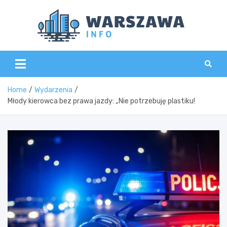
Skip
to
content
Wars
Home
Wydarzenia
Młody kierowca bez prawa jazdy: „Nie potrzebuję plastiku!