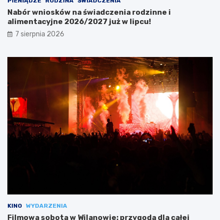
PIENIĄDZE
RODZINA
ŚWIADCZENIA
Nabór wniosków na świadczenia rodzinne i
alimentacyjne 2026/2027 już w lipcu!
7 sierpnia 2026
KINO
WYDARZENIA
Filmowa sobota w Wilanowie: przygoda dla całej