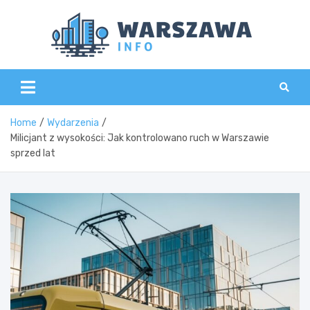
Skip
to
content
Wars
Home
Wydarzenia
Milicjant z wysokości: Jak kontrolowano ruch w Warszawie
sprzed lat