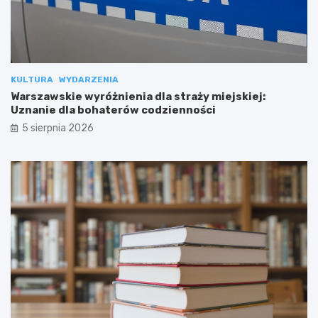
KULTURA
WYDARZENIA
Warszawskie wyróżnienia dla straży miejskiej:
Uznanie dla bohaterów codzienności
5 sierpnia 2026