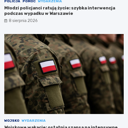
POLICJA
POMOC
WYDARZENIA
Młodzi policjanci ratują życie: szybka interwencja
podczas wypadku w Warszawie
8 sierpnia 2026
WOJSKO
WYDARZENIA
Wojskowe wakacje: ostatnia szansa na intensywne