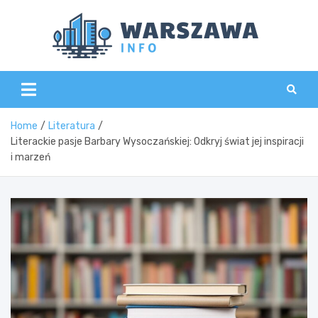
Skip
to
content
Wars
Home
Literatura
Literackie pasje Barbary Wysoczańskiej: Odkryj świat jej inspiracji
i marzeń