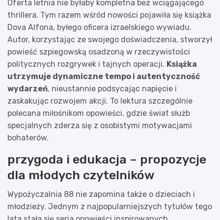
Oferta letnia nie byłaby kompletna bez wciągającego
thrillera. Tym razem wśród nowości pojawiła się książka
Dova Alfona, byłego oficera izraelskiego wywiadu.
Autor, korzystając ze swojego doświadczenia, stworzył
powieść szpiegowską osadzoną w rzeczywistości
politycznych rozgrywek i tajnych operacji.
Książka
utrzymuje dynamiczne tempo i autentyczność
wydarzeń
, nieustannie podsycając napięcie i
zaskakując rozwojem akcji. To lektura szczególnie
polecana miłośnikom opowieści, gdzie świat służb
specjalnych zderza się z osobistymi motywacjami
bohaterów.
przygoda i edukacja – propozycje
dla młodych czytelników
Wypożyczalnia 88 nie zapomina także o dzieciach i
młodzieży. Jednym z najpopularniejszych tytułów tego
lata stała się seria opowieści inspirowanych