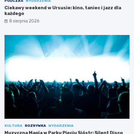
PODCZAS
WYDARZENIA
Ciekawy weekend w Ursusie: kino, taniec i jazz dla
każdego
8 sierpnia 2026
KULTURA
ROZRYWKA
WYDARZENIA
Muzyczna Magia w Parku Pięciu Sióstr: Silent Disco