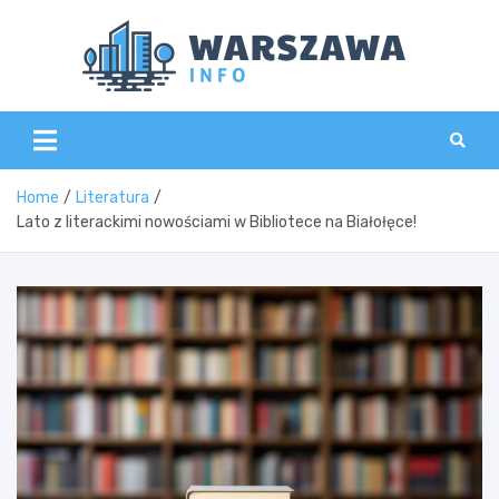
Skip
to
content
Wars
Home
Literatura
Lato z literackimi nowościami w Bibliotece na Białołęce!