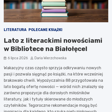
LITERATURA
POLECANE KSIĄŻKI
Lato z literackimi nowościami
w Bibliotece na Białołęce!
6 lipca 2026
Daria Wierzchowska
Wakacyjny czas często sprzyja odkrywaniu nowych
pasji i pozwala sięgnąć po książki, na które wcześniej
brakowało chwili. Wypożyczalnia 88 przygotowała na
lato bogatą ofertę nowości — wśród nich znalazły się
zarówno propozycje dla dorosłych miłośników
literatury, jak i tytuły skierowane do młodszych
czytelników. Tegoroczne rekomendacje mogą być
inspiracją dla każdego, kto szuka nietuzinkowych