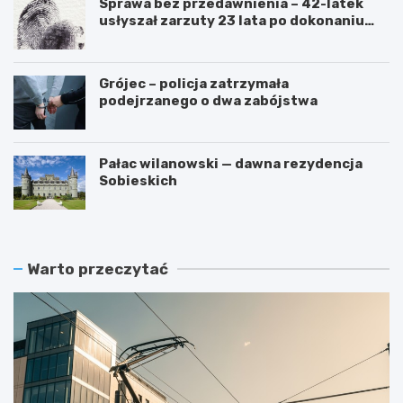
Sprawa bez przedawnienia – 42-latek
usłyszał zarzuty 23 lata po dokonaniu
przestępstwa
Grójec – policja zatrzymała
podejrzanego o dwa zabójstwa
Pałac wilanowski — dawna rezydencja
Sobieskich
Warto przeczytać