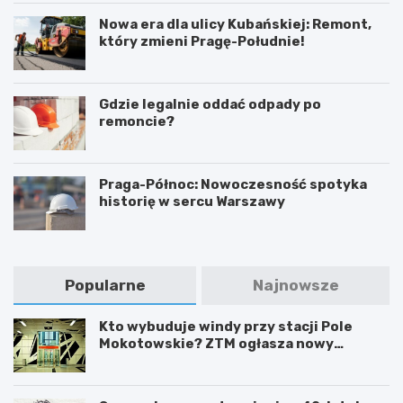
Nowa era dla ulicy Kubańskiej: Remont,
który zmieni Pragę-Południe!
Gdzie legalnie oddać odpady po
remoncie?
Praga-Północ: Nowoczesność spotyka
historię w sercu Warszawy
Popularne
Najnowsze
Kto wybuduje windy przy stacji Pole
Mokotowskie? ZTM ogłasza nowy
przetarg