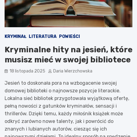
KRYMINAŁ
LITERATURA
POWIEŚCI
Kryminalne hity na jesień, które
musisz mieć w swojej bibliotece
18 listopada 2025
Daria Wierzchowska
Jesień to doskonała pora na wzbogacenie swojej
domowej biblioteki o najnowsze pozycje literackie.
Lokalna sieć bibliotek przygotowała wyjątkową ofertę,
pełną nowości z gatunków kryminałów, sensacji i
thrillerów. Dzięki temu, każdy miłośnik książek może
odkryć zarówno nowe talenty, jak i powrócić do
znanych i lubianych autorów, ciesząc się ich
najnowszymi dziełami. To idealny sposób na spędzenie