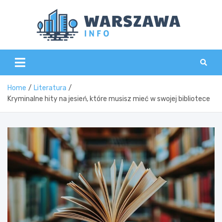
Skip
to
content
Wars
Home
Literatura
Kryminalne hity na jesień, które musisz mieć w swojej bibliotece