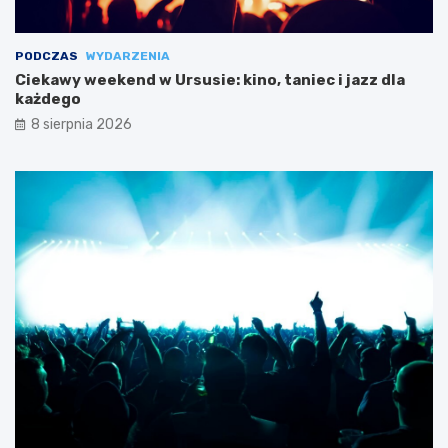
PODCZAS
WYDARZENIA
Ciekawy weekend w Ursusie: kino, taniec i jazz dla
każdego
8 sierpnia 2026