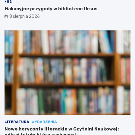
/H2
Wakacyjne przygody w bibliotece Ursus
8 sierpnia 2026
LITERATURA
WYDARZENIA
Nowe horyzonty literackie w Czytelni Naukowej:
odkryj tytuły, które zachwycą!