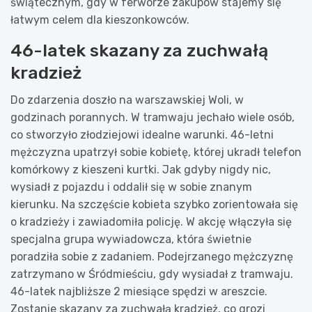
świątecznym, gdy w ferworze zakupów stajemy się
łatwym celem dla kieszonkowców.
46-latek skazany za zuchwałą
kradzież
Do zdarzenia doszło na warszawskiej Woli, w
godzinach porannych. W tramwaju jechało wiele osób,
co stworzyło złodziejowi idealne warunki. 46-letni
mężczyzna upatrzył sobie kobietę, której ukradł telefon
komórkowy z kieszeni kurtki. Jak gdyby nigdy nic,
wysiadł z pojazdu i oddalił się w sobie znanym
kierunku. Na szczęście kobieta szybko zorientowała się
o kradzieży i zawiadomiła policję. W akcję włączyła się
specjalna grupa wywiadowcza, która świetnie
poradziła sobie z zadaniem. Podejrzanego mężczyznę
zatrzymano w Śródmieściu, gdy wysiadał z tramwaju.
46-latek najbliższe 2 miesiące spędzi w areszcie.
Zostanie skazany za zuchwałą kradzież, co grozi