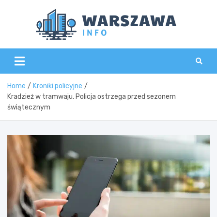
Skip
to
content
Wars
Home
Kroniki policyjne
Kradzież w tramwaju. Policja ostrzega przed sezonem
świątecznym