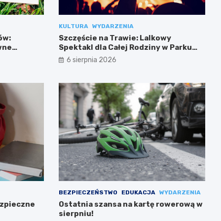
KULTURA
WYDARZENIA
ów:
Szczęście na Trawie: Lalkowy
wne
Spektakl dla Całej Rodziny w Parku
Przy Bażantarni
6 sierpnia 2026
BEZPIECZEŃSTWO
EDUKACJA
WYDARZENIA
ezpieczne
Ostatnia szansa na kartę rowerową w
sierpniu!