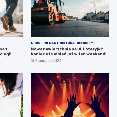
DROGI
INFRASTRUKTURA
REMONTY
na z
Nowa nawierzchnia na ul. Loteryjki:
clegi!
koniec utrudnień już w ten weekend!
6 sierpnia 2026