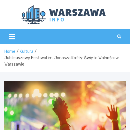
Skip
to
content
Wars
Home
Kultura
Jubileuszowy Festiwal im. Jonasza Kofty: Święto Wolności w
Warszawie