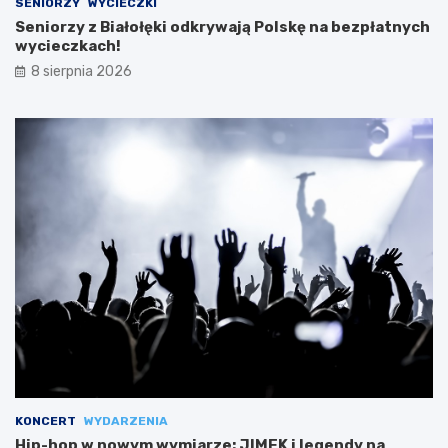
SENIORZY
WYCIECZKI
Seniorzy z Białołęki odkrywają Polskę na bezpłatnych
wycieczkach!
8 sierpnia 2026
KONCERT
WYDARZENIA
Hip-hop w nowym wymiarze: JIMEK i legendy na