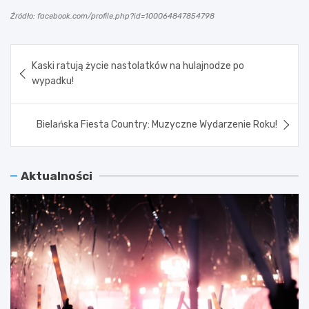
Źródło: facebook.com/profile.php?id=100064847854798
Nawigacja
Kaski ratują życie nastolatków na hulajnodze po
wpisu
wypadku!
Bielańska Fiesta Country: Muzyczne Wydarzenie Roku!
Aktualności