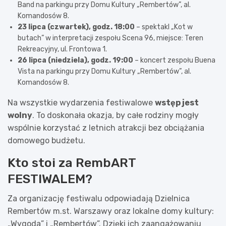
Band na parkingu przy Domu Kultury „Rembertów”, al.
Komandosów 8.
23 lipca (czwartek), godz. 18:00
– spektakl „Kot w
butach” w interpretacji zespołu Scena 96, miejsce: Teren
Rekreacyjny, ul. Frontowa 1.
26 lipca (niedziela), godz. 19:00
– koncert zespołu Buena
Vista na parkingu przy Domu Kultury „Rembertów”, al.
Komandosów 8.
Na wszystkie wydarzenia festiwalowe
wstęp jest
wolny
. To doskonała okazja, by całe rodziny mogły
wspólnie korzystać z letnich atrakcji bez obciążania
domowego budżetu.
Kto stoi za RembART
FESTIWALEM?
Za organizację festiwalu odpowiadają Dzielnica
Rembertów m.st. Warszawy oraz lokalne domy kultury:
„Wygoda” i „Rembertów”. Dzięki ich zaangażowaniu