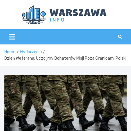
Skip
to
content
Wars
Home
Wydarzenia
Dzień Weterana: Uczcijmy Bohaterów Misji Poza Granicami Polski