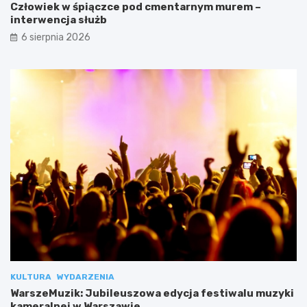
Człowiek w śpiączce pod cmentarnym murem –
interwencja służb
6 sierpnia 2026
KULTURA
WYDARZENIA
WarszeMuzik: Jubileuszowa edycja festiwalu muzyki
kameralnej w Warszawie