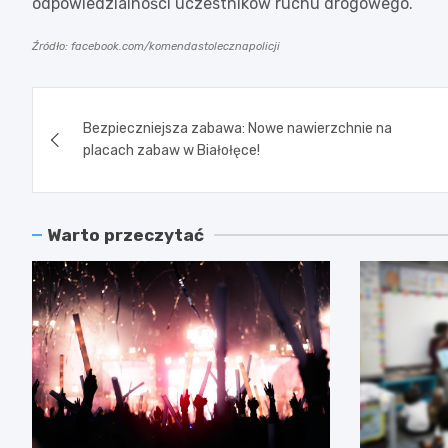
odpowiedzialności uczestników ruchu drogowego.
Źródło: facebook.com/komendastolecznapolicji
Nawigacja
Bezpieczniejsza zabawa: Nowe nawierzchnie na
wpisu
placach zabaw w Białołęce!
Warto przeczytać