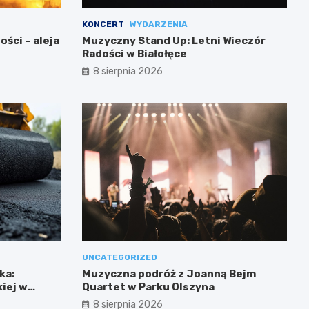
KONCERT
WYDARZENIA
ści – aleja
Muzyczny Stand Up: Letni Wieczór
Radości w Białołęce
8 sierpnia 2026
UNCATEGORIZED
ka:
Muzyczna podróż z Joanną Bejm
iej w
Quartet w Parku Olszyna
8 sierpnia 2026