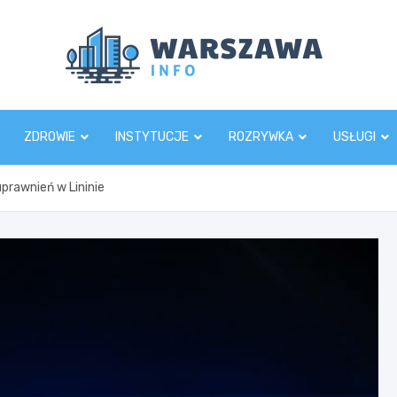
Wars
ZDROWIE
INSTYTUCJE
ROZRYWKA
USŁUGI
uprawnień w Lininie