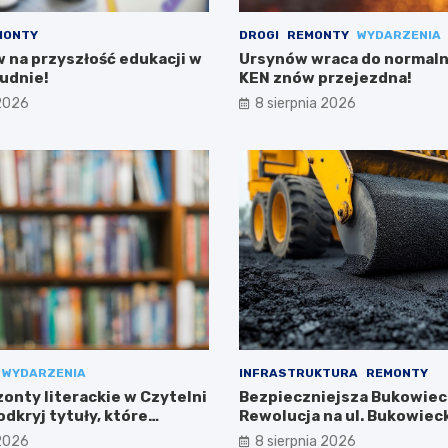
MONTY
DROGI
REMONTY
WYDARZENIA
w na przyszłość edukacji w
Ursynów wraca do normalno
udnie!
KEN znów przejezdna!
 2026
8 sierpnia 2026
WYDARZENIA
INFRASTRUKTURA
REMONTY
onty literackie w Czytelni
Bezpieczniejsza Bukowiec
dkryj tytuły, które
Rewolucja na ul. Bukowieck
Targówku
 2026
8 sierpnia 2026