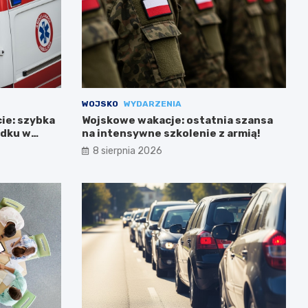
WOJSKO
WYDARZENIA
cie: szybka
Wojskowe wakacje: ostatnia szansa
adku w
na intensywne szkolenie z armią!
8 sierpnia 2026