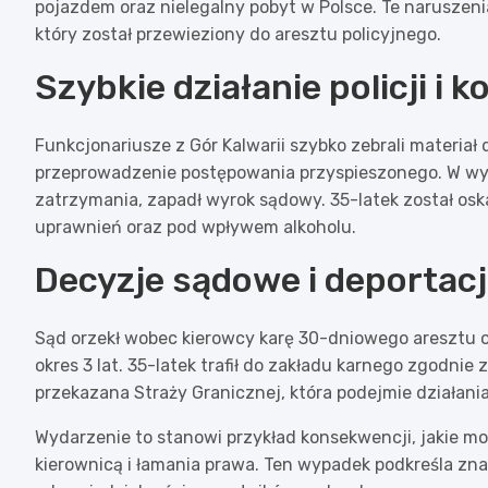
pojazdem oraz nielegalny pobyt w Polsce. Te naruszen
który został przewieziony do aresztu policyjnego.
Szybkie działanie policji i
Funkcjonariusze z Gór Kalwarii szybko zebrali materia
przeprowadzenie postępowania przyspieszonego. W wyni
zatrzymania, zapadł wyrok sądowy. 35-latek został os
uprawnień oraz pod wpływem alkoholu.
Decyzje sądowe i deportac
Sąd orzekł wobec kierowcy karę 30-dniowego aresztu
okres 3 lat. 35-latek trafił do zakładu karnego zgodni
przekazana Straży Granicznej, która podejmie działania
Wydarzenie to stanowi przykład konsekwencji, jakie 
kierownicą i łamania prawa. Ten wypadek podkreśla zn