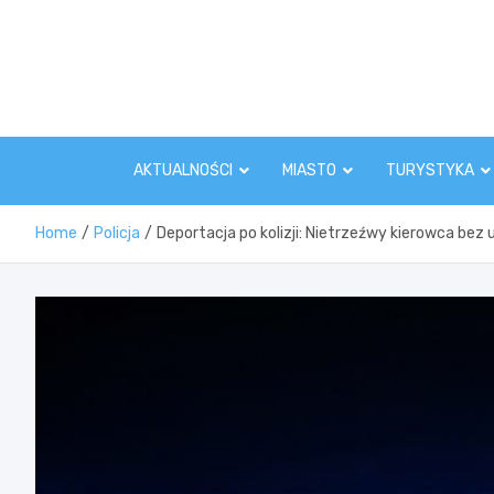
Skip
to
content
AKTUALNOŚCI
MIASTO
TURYSTYKA
Home
Policja
Deportacja po kolizji: Nietrzeźwy kierowca bez 