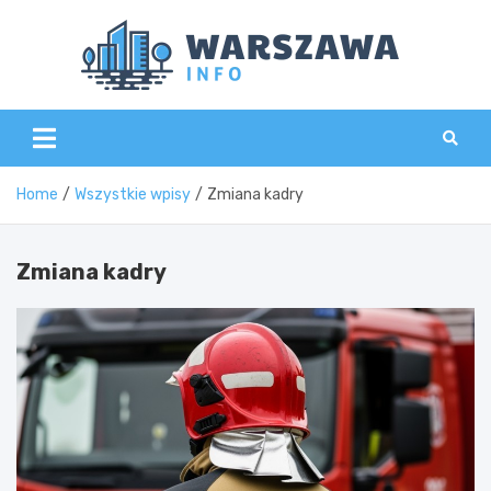
Skip
to
content
Wars
Home
Wszystkie wpisy
Zmiana kadry
Zmiana kadry