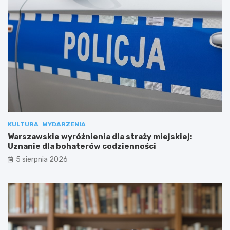
KULTURA
WYDARZENIA
Warszawskie wyróżnienia dla straży miejskiej:
Uznanie dla bohaterów codzienności
5 sierpnia 2026