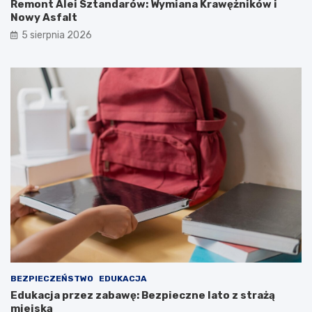
Remont Alei Sztandarów: Wymiana Krawężników i
Nowy Asfalt
5 sierpnia 2026
BEZPIECZEŃSTWO
EDUKACJA
Edukacja przez zabawę: Bezpieczne lato z strażą
miejską