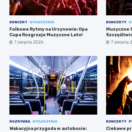
KONCERT
WYDARZENIA
KONCERTY
W
Folkowe Rytmy na Ursynowie: Opa
Muzyczne S
Cupa Rozgrzeje Muzyczne Lato!
Szczęśliwi
7 sierpnia 2026
7 sierpnia
ROZRYWKA
WYDARZENIA
KONCERTY
P
Wakacyjna przygoda w autobusie:
Ciekawe pr