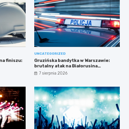
UNCATEGORIZED
a finiszu:
Gruzińska bandytka w Warszawie:
brutalny atak na Białorusina
zakończony aresztowaniem
7 sierpnia 2026