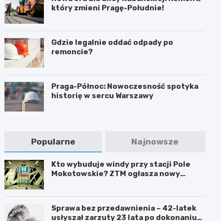
który zmieni Pragę-Południe!
Gdzie legalnie oddać odpady po
remoncie?
Praga-Północ: Nowoczesność spotyka
historię w sercu Warszawy
Popularne
Najnowsze
Kto wybuduje windy przy stacji Pole
Mokotowskie? ZTM ogłasza nowy
przetarg
Sprawa bez przedawnienia – 42-latek
usłyszał zarzuty 23 lata po dokonaniu