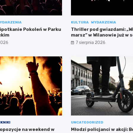
YDARZENIA
KULTURA
WYDARZENIA
potkanie Pokoleń w Parku
Thriller pod gwiazdami: „W
ckim
marsz” w Wilanowie już w 
 2026
7 sierpnia 2026
IKNIKI
UNCATEGORIZED
opozycje na weekend w
Młodzi policjanci w akcji: 