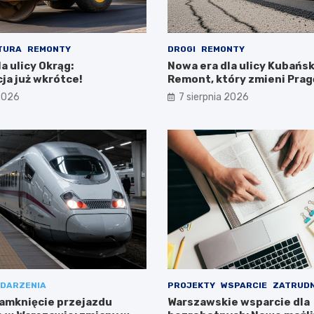
TURA
REMONTY
DROGI
REMONTY
a ulicy Okrąg:
Nowa era dla ulicy Kubańsk
ja już wkrótce!
Remont, który zmieni Prag
Południe!
 2026
7 sierpnia 2026
DARZENIA
PROJEKTY
WSPARCIE
ZATRUDN
amknięcie przejazdu
Warszawskie wsparcie dla