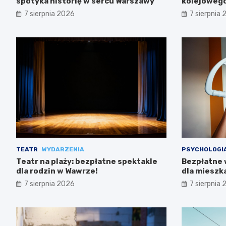
spotyka historię w sercu Warszawy
kolejowego
trasach m
7 sierpnia 2026
7 sierpnia
TEATR
WYDARZENIA
PSYCHOLOGI
Teatr na plaży: bezpłatne spektakle
Bezpłatne 
dla rodzin w Wawrze!
dla miesz
7 sierpnia 2026
7 sierpnia