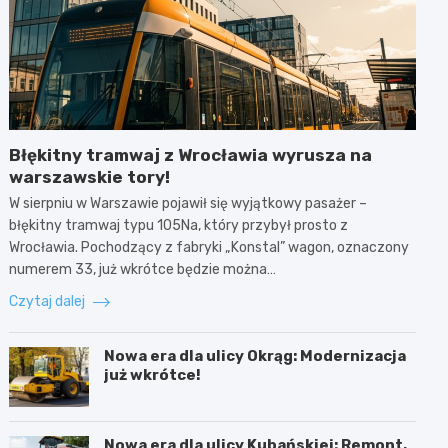
Błękitny tramwaj z Wrocławia wyrusza na
warszawskie tory!
W sierpniu w Warszawie pojawił się wyjątkowy pasażer –
błękitny tramwaj typu 105Na, który przybył prosto z
Wrocławia. Pochodzący z fabryki „Konstal” wagon, oznaczony
numerem 33, już wkrótce będzie można…
Czytaj dalej
Nowa era dla ulicy Okrąg: Modernizacja
już wkrótce!
Nowa era dla ulicy Kubańskiej: Remont,