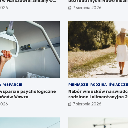
 w Warszawie: zmiany w
bezrobotnych: Nowe możli
ieszkańców
projektem FEM III
 2026
7 sierpnia 2026
A
WSPARCIE
PIENIĄDZE
RODZINA
ŚWIADCZE
wsparcie psychologiczne
Nabór wniosków na świadc
kańców Wawra
rodzinne i alimentacyjne
już w lipcu!
 2026
7 sierpnia 2026