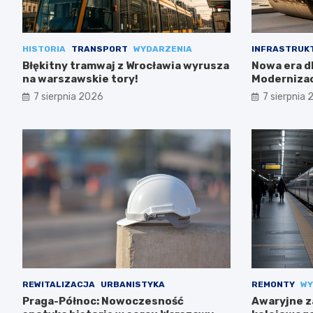
HISTORIA
TRANSPORT
WYDARZENIA
INFRASTRUK
Błękitny tramwaj z Wrocławia wyrusza
Nowa era dl
na warszawskie tory!
Modernizac
7 sierpnia 2026
7 sierpnia
REWITALIZACJA
URBANISTYKA
REMONTY
WY
Praga-Północ: Nowoczesność
Awaryjne z