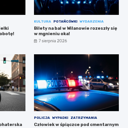
KULTURA
POTAŃCÓWKI
WYDARZENIA
ielki
Bilety na bal w Wilanowie rozeszły się
sobotę!
w mgnieniu oka!
7 sierpnia 2026
POLICJA
WYPADKI
ZATRZYMANIA
Bohaterska
Człowiek w śpiączce pod cmentarnym