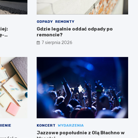
ODPADY
REMONTY
iej:
Gdzie legalnie oddać odpady po
ę-
remoncie?
7 sierpnia 2026
IENIE
KONCERT
WYDARZENIA
Jazzowe popołudnie z Olą Błachno w