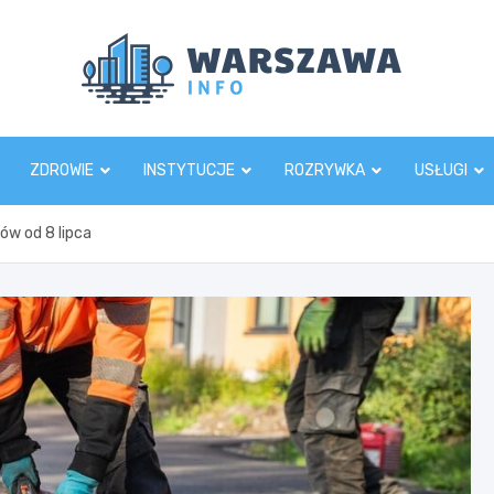
Wars
ZDROWIE
INSTYTUCJE
ROZRYWKA
USŁUGI
ów od 8 lipca