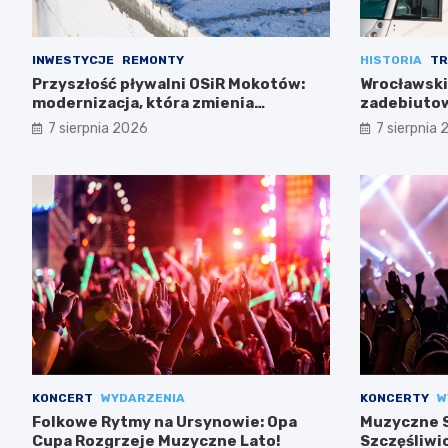
INWESTYCJE
REMONTY
HISTORIA
TR
Przyszłość pływalni OSiR Mokotów:
Wrocławski
modernizacja, która zmienia
zadebiutow
wszystko
7 sierpnia 2026
7 sierpnia
KONCERT
WYDARZENIA
KONCERTY
W
Folkowe Rytmy na Ursynowie: Opa
Muzyczne S
Cupa Rozgrzeje Muzyczne Lato!
Szczęśliwi