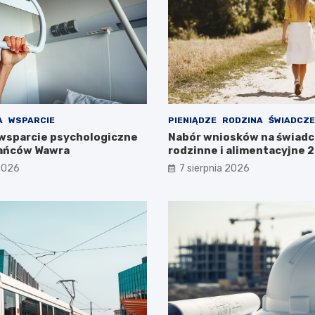
A
WSPARCIE
PIENIĄDZE
RODZINA
ŚWIADCZE
wsparcie psychologiczne
Nabór wniosków na świadc
kańców Wawra
rodzinne i alimentacyjne
już w lipcu!
 2026
7 sierpnia 2026