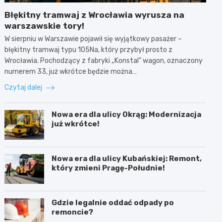
Błękitny tramwaj z Wrocławia wyrusza na
warszawskie tory!
W sierpniu w Warszawie pojawił się wyjątkowy pasażer –
błękitny tramwaj typu 105Na, który przybył prosto z
Wrocławia. Pochodzący z fabryki „Konstal” wagon, oznaczony
numerem 33, już wkrótce będzie można…
Czytaj dalej
Nowa era dla ulicy Okrąg: Modernizacja
już wkrótce!
Nowa era dla ulicy Kubańskiej: Remont,
który zmieni Pragę-Południe!
Gdzie legalnie oddać odpady po
remoncie?