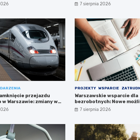
Południe!
 2026
7 sierpnia 2026
DARZENIA
PROJEKTY
WSPARCIE
ZATRUDN
amknięcie przejazdu
Warszawskie wsparcie dla
 w Warszawie: zmiany w
bezrobotnych: Nowe możli
ieszkańców
projektem FEM III
 2026
7 sierpnia 2026