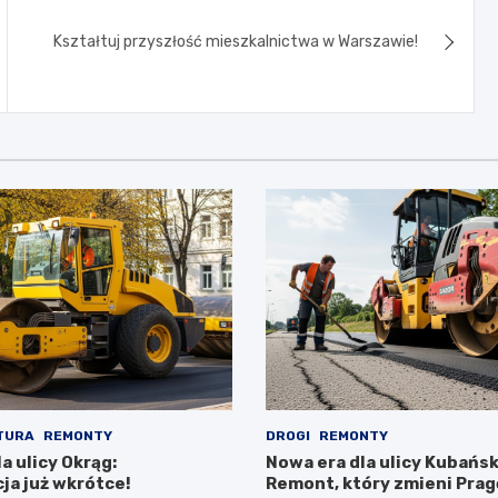
Kształtuj przyszłość mieszkalnictwa w Warszawie!
TURA
REMONTY
DROGI
REMONTY
a ulicy Okrąg:
Nowa era dla ulicy Kubańsk
ja już wkrótce!
Remont, który zmieni Prag