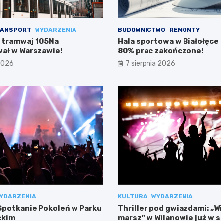
ANSPORT
WYDARZENIA
BUDOWNICTWO
REMONTY
 tramwaj 105Na
Hala sportowa w Białołęce n
ał w Warszawie!
80% prac zakończone!
 2026
7 sierpnia 2026
YDARZENIA
KULTURA
WYDARZENIA
potkanie Pokoleń w Parku
Thriller pod gwiazdami: „W
ckim
marsz” w Wilanowie już w 