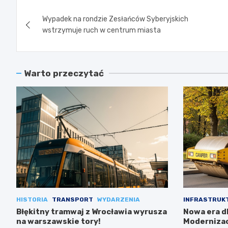
Nawigacja
Wypadek na rondzie Zesłańców Syberyjskich
wpisu
wstrzymuje ruch w centrum miasta
Warto przeczytać
HISTORIA
TRANSPORT
WYDARZENIA
INFRASTRUK
Błękitny tramwaj z Wrocławia wyrusza
Nowa era dl
na warszawskie tory!
Modernizac