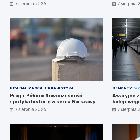
7 sierpnia 2026
7 sierpnia
REWITALIZACJA
URBANISTYKA
REMONTY
WY
Praga-Północ: Nowoczesność
Awaryjne z
spotyka historię w sercu Warszawy
kolejowego
trasach m
7 sierpnia 2026
7 sierpnia