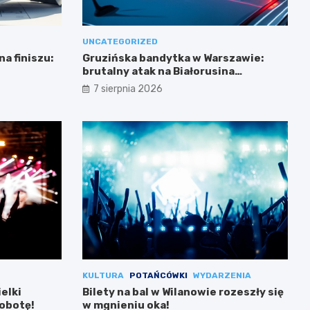
UNCATEGORIZED
a finiszu:
Gruzińska bandytka w Warszawie:
brutalny atak na Białorusina
zakończony aresztowaniem
7 sierpnia 2026
KULTURA
POTAŃCÓWKI
WYDARZENIA
ielki
Bilety na bal w Wilanowie rozeszły się
sobotę!
w mgnieniu oka!