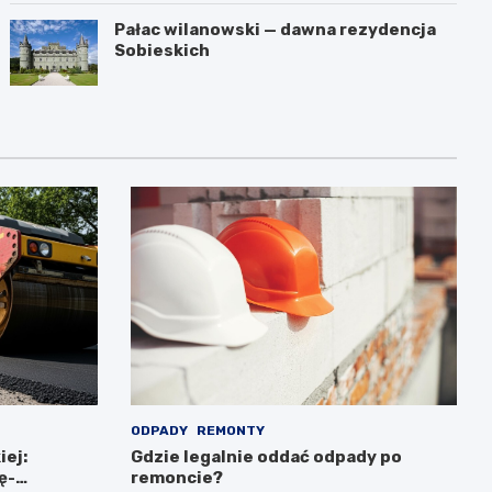
Pałac wilanowski — dawna rezydencja
Sobieskich
ODPADY
REMONTY
iej:
Gdzie legalnie oddać odpady po
ę-
remoncie?