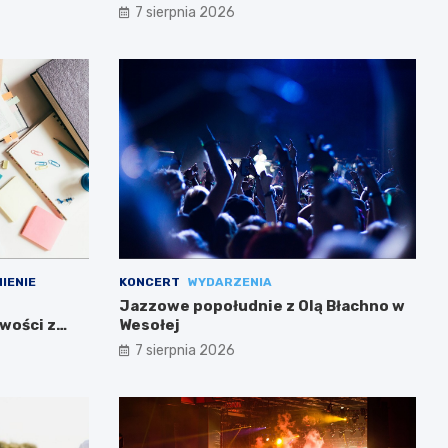
7 sierpnia 2026
IENIE
KONCERT
WYDARZENIA
Jazzowe popołudnie z Olą Błachno w
wości z
Wesołej
7 sierpnia 2026