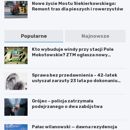
Nowe życie Mostu Siekierkowskiego:
Remont tras dla pieszych i rowerzystów
Popularne
Najnowsze
Kto wybuduje windy przy stacji Pole
Mokotowskie? ZTM ogłasza nowy
przetarg
Sprawa bez przedawnienia – 42-latek
usłyszał zarzuty 23 lata po dokonaniu
przestępstwa
Grójec – policja zatrzymała
podejrzanego o dwa zabójstwa
Pałac wilanowski — dawna rezydencja